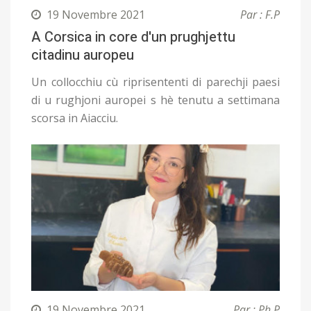
19 Novembre 2021
Par : F.P
A Corsica in core d'un prughjettu
citadinu auropeu
Un collocchiu cù riprisententi di parechji paesi
di u rughjoni auropei s hè tenutu a settimana
scorsa in Aiacciu.
19 Novembre 2021
Par : Ph.P