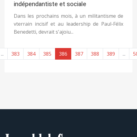
indépendantiste et sociale
Dans les prochains mois, à un militantisme de
vterrain incisif et au leadership de Paul-Félix
Benedetti, devrait s'ajoiu...
...
383
384
385
386
387
388
389
...
5