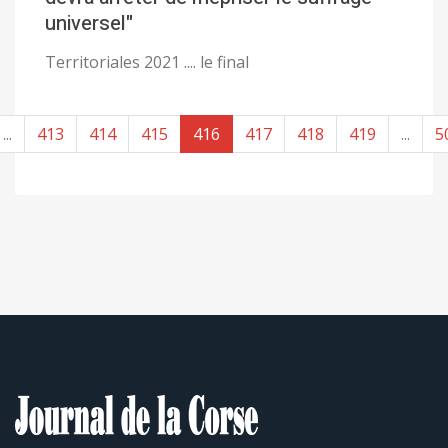
universel"
Territoriales 2021 .... le final
...
413
414
415
416
417
418
419
...
5