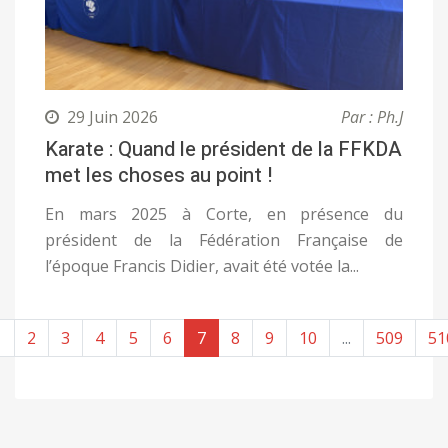
29 Juin 2026
Par : Ph.J
Karate : Quand le président de la FFKDA
met les choses au point !
En mars 2025 à Corte, en présence du
président de la Fédération Française de
l’époque Francis Didier, avait été votée la...
1
2
3
4
5
6
7
8
9
10
...
509
51