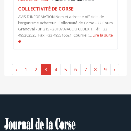
COLLECTIVITÉ DE CORSE
AVIS D’INFORMATION Nom et adresse officiels de
l'organisme acheteur : Collectivité de Corse - 22 Cours
Grandval - BP 215 - 20187 AIACCIU CEDEX 1. Tél: +33
495202525. Fax: +33 495516621. Courriel :...
Lire la suite
‹
1
2
3
4
5
6
7
8
9
›