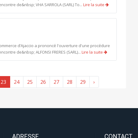
'encontre de&nbsp; VHA SARROLA (SARL) To...
Lire la suite
commerce d’Ajaccio a prononcé l'ouverture d'une procédure
'encontre de&nbsp; ALFONSI FRERES (SARL)...
Lire la suite
23
24
25
26
27
28
29
›
ADRESSE
CONTACT