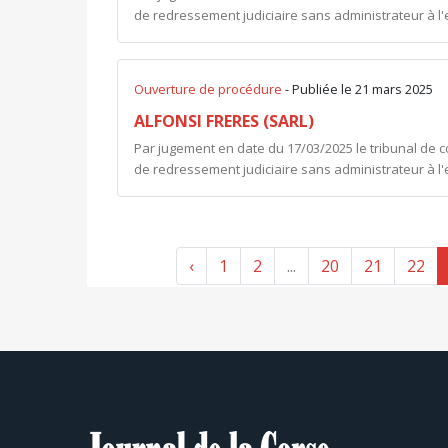
de redressement judiciaire sans administrateur à l
Ouverture de procédure
- Publiée le 21 mars 2025
ALFONSI FRERES (SARL)
Par jugement en date du 17/03/2025 le tribunal de 
de redressement judiciaire sans administrateur à l
‹
1
2
...
20
21
22