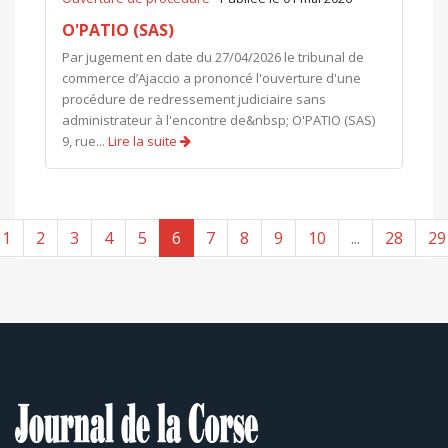
O'PATIO (SAS)
Par jugement en date du 27/04/2026 le tribunal de
commerce d’Ajaccio a prononcé l'ouverture d'une
procédure de redressement judiciaire sans
administrateur à l'encontre de&nbsp; O'PATIO (SAS)
9, rue...
Lire la suite
1
2
3
4
5
6
7
8
9
10
...
28
29