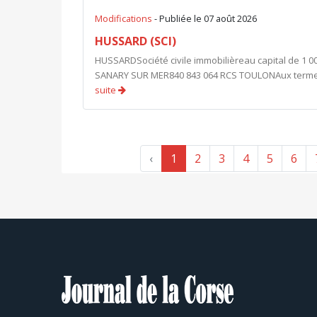
Modifications
- Publiée le 07 août 2026
HUSSARD (SCI)
HUSSARDSociété civile immobilièreau capital de 1 0
SANARY SUR MER840 843 064 RCS TOULONAux termes d
suite
‹
1
2
3
4
5
6