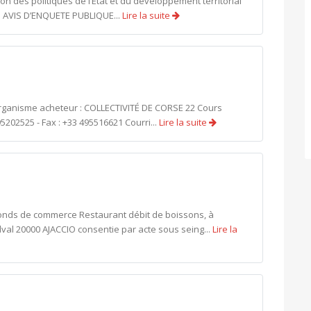
n des politiques de l’État et du développement territorial
 AVIS D’ENQUETE PUBLIQUE...
Lire la suite
organisme acheteur : COLLECTIVITÉ DE CORSE 22 Cours
5202525 - Fax : +33 495516621 Courri...
Lire la suite
onds de commerce Restaurant débit de boissons, à
dval 20000 AJACCIO consentie par acte sous seing...
Lire la