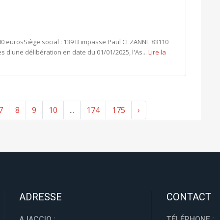
00 eurosSiège social : 139 B impasse Paul CEZANNE 83110
'une délibération en date du 01/01/2025, l'As...
Lire la
7
8
9
10
...
174
175
›
ADRESSE
CONTACT
AJACCIO :
TÉLÉPHONE :