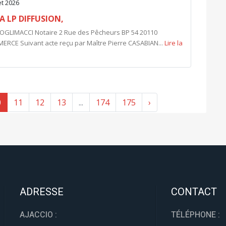
let 2026
A LP DIFFUSION,
LIMACCI Notaire 2 Rue des Pêcheurs BP 54 20110
E Suivant acte reçu par Maître Pierre CASABIAN...
Lire la
0
11
12
13
...
174
175
›
ADRESSE
CONTACT
AJACCIO :
TÉLÉPHONE :