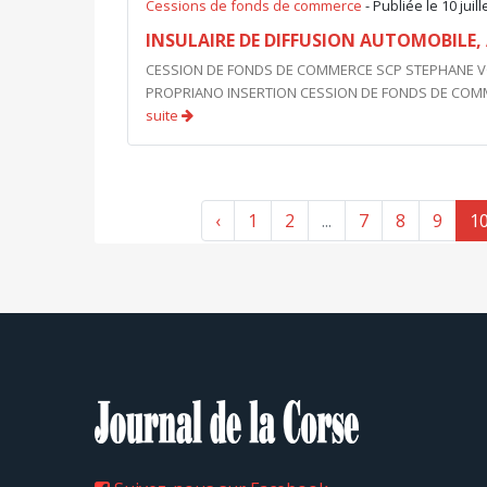
Cessions de fonds de commerce
- Publiée le 10 juil
INSULAIRE DE DIFFUSION AUTOMOBILE, 
CESSION DE FONDS DE COMMERCE SCP STEPHANE VOG
PROPRIANO INSERTION CESSION DE FONDS DE COMMERC
suite
‹
1
2
...
7
8
9
1