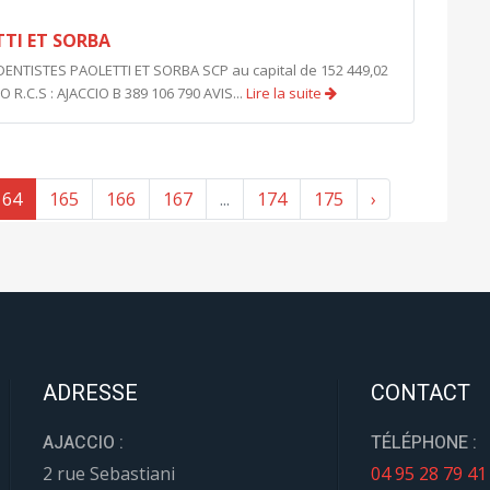
TTI ET SORBA
ENTISTES PAOLETTI ET SORBA SCP au capital de 152 449,02
 R.C.S : AJACCIO B 389 106 790 AVIS...
Lire la suite
164
165
166
167
...
174
175
›
ADRESSE
CONTACT
AJACCIO :
TÉLÉPHONE :
2 rue Sebastiani
04 95 28 79 41