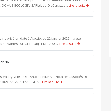
 commerce d’Ajaccio a prononcé l'ouvertured'une procédure
 : DOMUS ECOLOGIA (SARL) Lieu-Dit Canazzo...
Lire la suite
 privé en date à Ajaccio, du 22 janvier 2025, il a été
s suivantes : SIEGE ET OBJET DE LA SO...
Lire la suite
rier 2025
s-Valery VERGEOT - Antoine PINNA - - Notaires associés - 6,
04.95.51.75.75 FAX. : 04.95...
Lire la suite