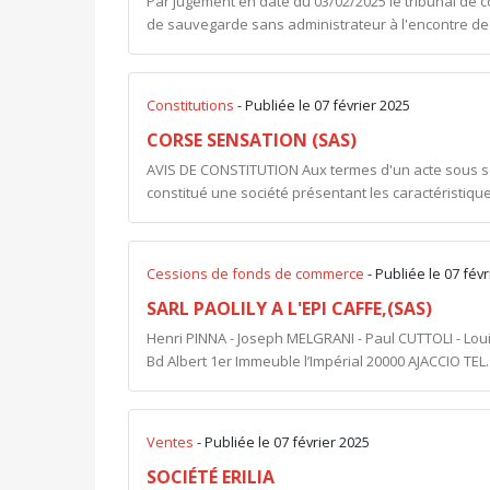
Par jugement en date du 03/02/2025 le tribunal de
de sauvegarde sans administrateur à l'encontre de
Constitutions
- Publiée le 07 février 2025
CORSE SENSATION (SAS)
AVIS DE CONSTITUTION Aux termes d'un acte sous seing
constitué une société présentant les caractéristique
Cessions de fonds de commerce
- Publiée le 07 fév
SARL PAOLILY A L'EPI CAFFE,(SAS)
Henri PINNA - Joseph MELGRANI - Paul CUTTOLI - Loui
Bd Albert 1er Immeuble l’Impérial 20000 AJACCIO TEL. : 
Ventes
- Publiée le 07 février 2025
SOCIÉTÉ ERILIA