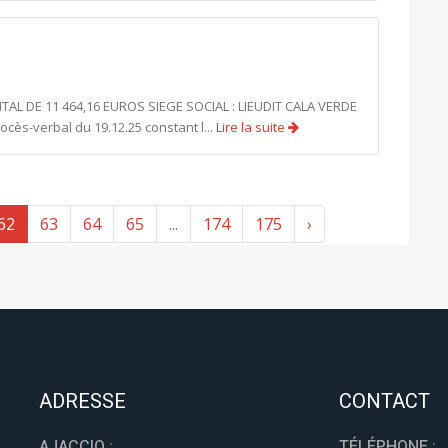
ITAL DE 11 464,16 EUROS SIEGE SOCIAL : LIEUDIT CALA VERDE
ès-verbal du 19.12.25 constant l...
Lire la suite
62
63
64
65
...
174
175
›
ADRESSE
CONTACT
AJACCIO :
TÉLÉPHONE :