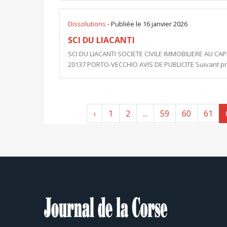
Dissolutions
- Publiée le 16 janvier 2026
SCI DU LIACANTI
SCI DU LIACANTI SOCIETE CIVILE IMMOBILIERE AU CAP
20137 PORTO-VECCHIO AVIS DE PUBLICITE Suivant proc
‹
1
2
...
59
60
61