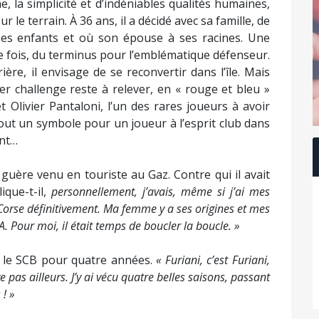
, la simplicité et d’indéniables qualités humaines,
 le terrain. À 36 ans, il a décidé avec sa famille, de
ses enfants et où son épouse à ses racines. Une
tte fois, du terminus pour l’emblématique défenseur.
ère, il envisage de se reconvertir dans l’île. Mais
r challenge reste à relever, en « rouge et bleu »
t Olivier Pantaloni, l’un des rares joueurs à avoir
Tout un symbole pour un joueur à l’esprit club dans
ent…
 guère venu en touriste au Gaz. Contre qui il avait
lique-t-il,
personnellement, j’avais, même si j’ai mes
 Corse définitivement. Ma femme y a ses origines et mes
 Pour moi, il était temps de boucler la boucle. »
c le SCB pour quatre années.
« Furiani, c’est Furiani,
e pas ailleurs. J’y ai vécu quatre belles saisons, passant
! »