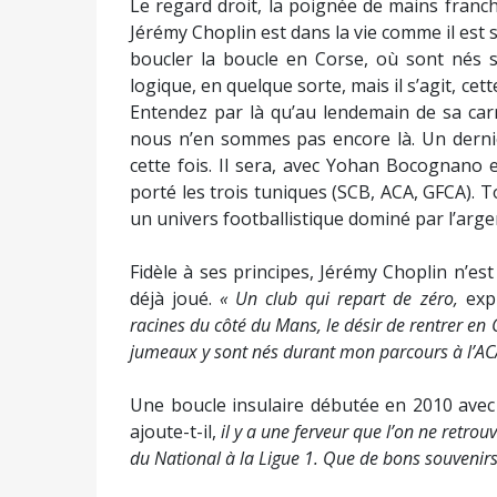
Le regard droit, la poignée de mains franche
Jérémy Choplin est dans la vie comme il est sur
boucler la boucle en Corse, où sont nés 
logique, en quelque sorte, mais il s’agit, ce
Entendez par là qu’au lendemain de sa carri
nous n’en sommes pas encore là. Un dernie
cette fois. Il sera, avec Yohan Bocognano e
porté les trois tuniques (SCB, ACA, GFCA). 
un univers footballistique dominé par l’arg
Fidèle à ses principes, Jérémy Choplin n’est
déjà joué.
« Un club qui repart de zéro,
exp
racines du côté du Mans, le désir de rentrer en
jumeaux y sont nés durant mon parcours à l’ACA.
Une boucle insulaire débutée en 2010 ave
ajoute-t-il,
il y a une ferveur que l’on ne retrouv
du National à la Ligue 1. Que de bons souvenirs 