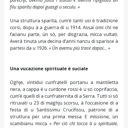
parechji, avemu fattu i statuti è avemu ripigliatu un
filu sparitu dapoi guasgi u seculu. »
Una struttura sparita, cum’è tanti usi è tradizione
corsi, dopu à a guerra di u 1914. Assai omi chì ne
facianu parte, ùn sò, per disgrazia, micca vultati.
Averà tinuta una decina d’anni nanzu di sparisce à
partesi da u 1926.
« Ùn avemu più trace dapoi... »
Una vucazione spirituale è suciale
Oghje, vintidui cunfratelli portanu a mantiletta
nera, a cappa è u curdone rossi è u so coprifaccia,
cum’è quelli di a cunfraternita di a Serra. Tutti si sò
ritruvati u 23 di maghju scorsu, à l’occasione di a
festa di u Santissimu Crucifissu, patrone di a
struttura per una prima messa. E missione, ùn
scambianu micca.
« Per ciò chì tocca à u spirituale,