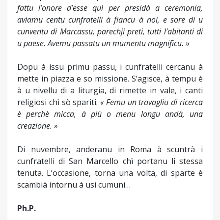
fattu l’onore d’esse quì per presidà a ceremonia,
aviamu centu cunfratelli à fiancu à noi, e sore di u
cunventu di Marcassu, parechji preti, tutti l’abitanti di
u paese. Avemu passatu un mumentu magnificu. »
Dopu à issu primu passu, i cunfratelli cercanu à
mette in piazza e so missione. S’agisce, à tempu è
à u nivellu di a liturgia, di rimette in vale, i canti
religiosi chì sò spariti.
« Femu un travagliu di ricerca
è perchè micca, à più o menu longu andà, una
creazione. »
Di nuvembre, anderanu in Roma à scuntrà i
cunfratelli di San Marcello chì portanu li stessa
tenuta. L’occasione, torna una volta, di sparte è
scambià intornu à usi cumuni…
Ph.P.