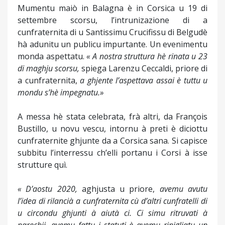
Mumentu maiò in Balagna è in Corsica u 19 di
settembre scorsu, l’intrunizazione di a
cunfraternita di u Santissimu Crucifissu di Belgudè
hà adunitu un publicu impurtante. Un evenimentu
monda aspettatu.
« A nostra struttura hè rinata u 23
di maghju scorsu,
spiega Larenzu Ceccaldi, priore di
a cunfraternita,
a ghjente l’aspettava assai è tuttu u
mondu s’hè impegnatu.»
A messa hè stata celebrata, frà altri, da François
Bustillo, u novu vescu, intornu à preti è diciottu
cunfraternite ghjunte da a Corsica sana. Si capisce
subbitu l’interressu ch’elli portanu i Corsi à isse
strutture quì.
« D’aostu 2020,
aghjusta u priore,
avemu avutu
l’idea di rilancià a cunfraternita cù d’altri cunfratelli di
u circondu ghjunti à aiutà ci. Ci simu ritruvati à