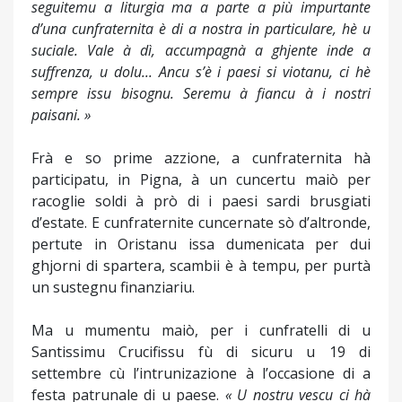
seguitemu a liturgia ma a parte a più impurtante
d’una cunfraternita è di a nostra in particulare, hè u
suciale. Vale à dì, accumpagnà a ghjente inde a
suffrenza, u dolu... Ancu s’è i paesi si viotanu, ci hè
sempre issu bisognu. Seremu à fiancu à i nostri
paisani. »
Frà e so prime azzione, a cunfraternita hà
participatu, in Pigna, à un cuncertu maiò per
racoglie soldi à prò di i paesi sardi brusgiati
d’estate. E cunfraternite cuncernate sò d’altronde,
pertute in Oristanu issa dumenicata per dui
ghjorni di spartera, scambii è à tempu, per purtà
un sustegnu finanziariu.
Ma u mumentu maiò, per i cunfratelli di u
Santissimu Crucifissu fù di sicuru u 19 di
settembre cù l’intrunizazione à l’occasione di a
festa patrunale di u paese.
« U nostru vescu ci hà