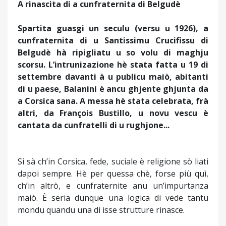
A rinascita di a cunfraternita di Belgudè
Spartita guasgi un seculu (versu u 1926), a
cunfraternita di u Santissimu Crucifissu di
Belgudè hà ripigliatu u so volu di maghju
scorsu. L’intrunizazione hè stata fatta u 19 di
settembre davanti à u publicu maiò, abitanti
di u paese, Balanini è ancu ghjente ghjunta da
a Corsica sana. A messa hè stata celebrata, frà
altri, da François Bustillo, u novu vescu è
cantata da cunfratelli di u rughjone...
Si sà ch’in Corsica, fede, suciale è religione sò liati
dapoi sempre. Hè per quessa chè, forse più quì,
ch’in altrò, e cunfraternite anu un’impurtanza
maiò. È seria dunque una logica di vede tantu
mondu quandu una di isse strutture rinasce.