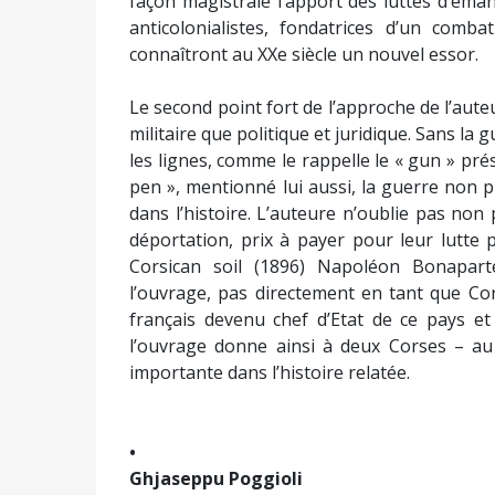
façon magistrale l’apport des luttes d’émanc
anticolonialistes, fondatrices d’un comb
connaîtront au XXe siècle un nouvel essor.
Le second point fort de l’approche de l’aute
militaire que politique et juridique. Sans la 
les lignes, comme le rappelle le « gun » prés
pen », mentionné lui aussi, la guerre non pl
dans l’histoire. L’auteure n’oublie pas non p
déportation, prix à payer pour leur lutte 
Corsican soil (1896) Napoléon Bonapar
l’ouvrage, pas directement en tant que Co
français devenu chef d’Etat de ce pays et
l’ouvrage donne ainsi à deux Corses – au 
importante dans l’histoire relatée.
•
Ghjaseppu Poggioli