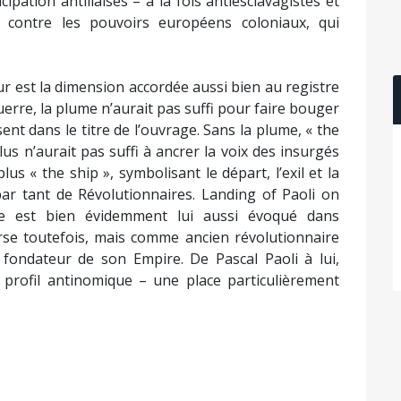
ipation antillaises – à la fois antiesclavagistes et
at contre les pouvoirs européens coloniaux, qui
ur est la dimension accordée aussi bien au registre
guerre, la plume n’aurait pas suffi pour faire bouger
ent dans le titre de l’ouvrage. Sans la plume, « the
us n’aurait pas suffi à ancrer la voix des insurgés
lus « the ship », symbolisant le départ, l’exil et la
par tant de Révolutionnaires. Landing of Paoli on
te est bien évidemment lui aussi évoqué dans
rse toutefois, mais comme ancien révolutionnaire
 fondateur de son Empire. De Pascal Paoli à lui,
profil antinomique – une place particulièrement