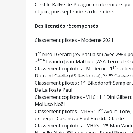
C’est le Rallye de Balagne en décembre qui 
et juin, puis septembre à décembre.
Des licenciés récompensés
Classement pilotes - Moderne 2021
er
1
Nicoli Gérard (AS Bastiaise) avec 2984 po
ème
3
Leandri Jean-Mathieu (ASA Terre de Co
er
Classement copilotes - Moderne : 1
Galtier
ème
Dumont Gaëlle (AS Restonica), 3
Galeazzi
er
Classement pilotes : 1
Bikodoroff Sampieru
De La Foata Paul
er
Classement copilotes - VHC : 1
Dini Gilbert,
Molluso Noël
er
Classement pilotes - VHRS : 1
Avolio Tony,
ex-aequo Casanova Paul Piredda Claude
er
Classement copilotes – VHRS : 1
Marc’Andri
ème
Novello Alain, 3
ex-aequo Poggi Pierre-Lou