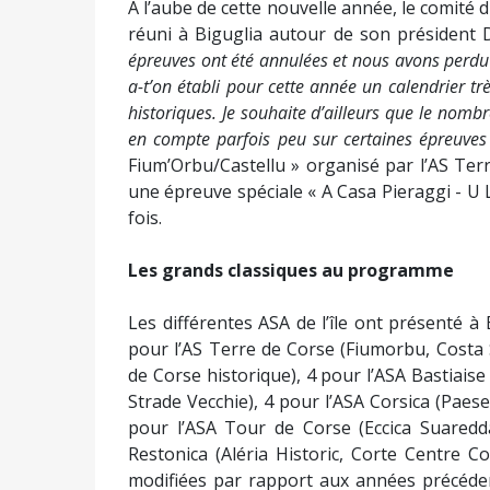
A l’aube de cette nouvelle année, le comité d
réuni à Biguglia autour de son président D
épreuves ont été annulées et nous avons perdu 
a-t’on établi pour cette année un calendrier t
historiques. Je souhaite d’ailleurs que le nomb
en compte parfois peu sur certaines épreuves
Fium’Orbu/Castellu » organisé par l’AS Te
une épreuve spéciale « A Casa Pieraggi - U 
fois.
Les grands classiques au programme
Les différentes ASA de l’île ont présenté à
pour l’AS Terre de Corse (Fiumorbu, Costa
de Corse historique), 4 pour l’ASA Bastiaise 
Strade Vecchie), 4 pour l’ASA Corsica (Paese
pour l’ASA Tour de Corse (Eccica Suaredda
Restonica (Aléria Historic, Corte Centre C
modifiées par rapport aux années précéden