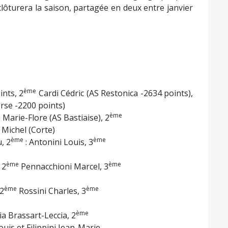
clôturera la saison, partagée en deux entre janvier
ème
ints, 2
Cardi Cédric (AS Restonica -2634 points),
rse -2200 points)
ème
i Marie-Flore (AS Bastiaise), 2
 Michel (Corte)
ème
ème
, 2
: Antonini Louis, 3
ème
ème
 2
Pennacchioni Marcel, 3
ème
ème
 2
Rossini Charles, 3
ème
a Brassart-Leccia, 2
is et Filippini Jean-Marie.