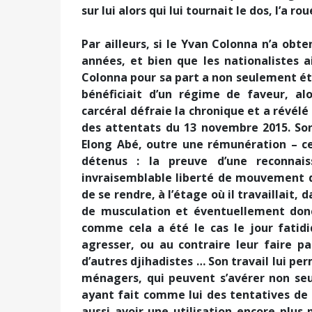
sur lui alors qui lui tournait le dos, l’a r
Par ailleurs, si le Yvan Colonna n’a o
années, et bien que les nationalistes a
Colonna pour sa part a non seulement été
bénéficiait d’un régime de faveur, al
carcéral défraie la chronique et a révélé
des attentats du 13 novembre 2015. Son
Elong Abé, outre une rémunération – c
détenus : la preuve d’une reconnai
invraisemblable liberté de mouvement dan
de se rendre, à l’étage où il travaillait, 
de musculation et éventuellement donc 
comme cela a été le cas le jour fatidi
agresser, ou au contraire leur faire p
d’autres djihadistes … Son travail lui pe
ménagers, qui peuvent s’avérer non se
ayant fait comme lui des tentatives de 
aussi avoir une utilisation encore plus