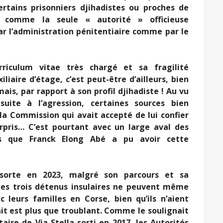
rtains prisonniers djihadistes ou proches de
er comme la seule « autorité » officieuse
r l’administration pénitentiaire comme par le
riculum vitae très chargé et sa fragilité
liaire d’étage, c’est peut-être d’ailleurs, bien
ais, par rapport à son profil djihadiste ! Au vu
suite à l’agression, certaines sources bien
la Commission qui avait accepté de lui confier
urpris… C’est pourtant avec un large aval des
ires que Franck Elong Abé a pu avoir cette
il sorte en 2023, malgré son parcours et sa
les trois détenus insulaires ne peuvent même
 leurs familles en Corse, bien qu’ils n’aient
it est plus que troublant. Comme le soulignait
aire de Via Stella sorti en 2017, les Autorités