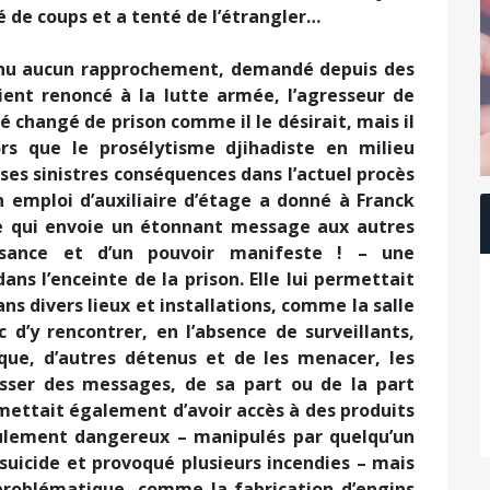
oué de coups et a tenté de l’étrangler…
btenu aucun rapprochement, demandé depuis des
ient renoncé à la lutte armée, l’agresseur de
 changé de prison comme il le désirait, mais il
ors que le prosélytisme djihadiste en milieu
 ses sinistres conséquences dans l’actuel procès
 emploi d’auxiliaire d’étage a donné à Franck
e qui envoie un étonnant message aux autres
ssance et d’un pouvoir manifeste ! – une
s l’enceinte de la prison. Elle lui permettait
dans divers lieux et installations, comme la salle
d’y rencontrer, en l’absence de surveillants,
que, d’autres détenus et de les menacer, les
asser des messages, de sa part ou de la part
rmettait également d’avoir accès à des produits
ulement dangereux – manipulés par quelqu’un
suicide et provoqué plusieurs incendies – mais
 problématique, comme la fabrication d’engins