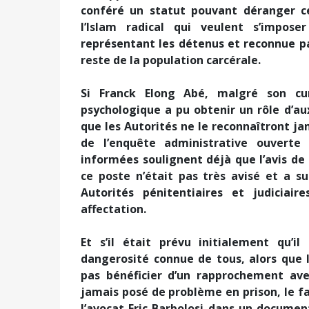
conféré un statut pouvant déranger ce
l’Islam radical qui veulent s’impos
représentant les détenus et reconnue pa
reste de la population carcérale.
Si Franck Elong Abé, malgré son cur
psychologique a pu obtenir un rôle d’auxi
que les Autorités ne le reconnaîtront jam
de l’enquête administrative ouverte 
informées soulignent déjà que l’avis de 
ce poste n’était pas très avisé et a s
Autorités pénitentiaires et judicia
affectation.
Et s’il était prévu initialement qu’
dangerosité connue de tous, alors que 
pas bénéficier d’un rapprochement avec
jamais posé de problème en prison, le fa
l’avocat Eric Barbolosi dans un document