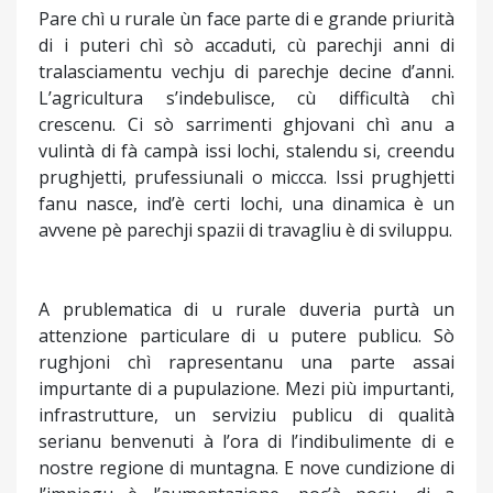
Pare chì u rurale ùn face parte di e grande priurità
di i puteri chì sò accaduti, cù parechji anni di
tralasciamentu vechju di parechje decine d’anni.
L’agricultura s’indebulisce, cù difficultà chì
crescenu. Ci sò sarrimenti ghjovani chì anu a
vulintà di fà campà issi lochi, stalendu si, creendu
prughjetti, prufessiunali o miccca. Issi prughjetti
fanu nasce, ind’è certi lochi, una dinamica è un
avvene pè parechji spazii di travagliu è di sviluppu.
A prublematica di u rurale duveria purtà un
attenzione particulare di u putere publicu. Sò
rughjoni chì rapresentanu una parte assai
impurtante di a pupulazione. Mezi più impurtanti,
infrastrutture, un serviziu publicu di qualità
serianu benvenuti à l’ora di l’indibulimente di e
nostre regione di muntagna. E nove cundizione di