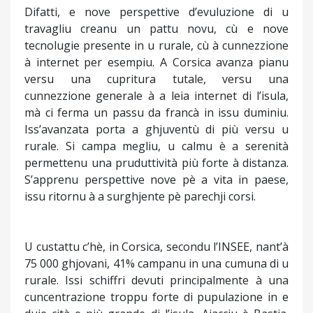
Difatti, e nove perspettive d’evuluzione di u
travagliu creanu un pattu novu, cù e nove
tecnolugie presente in u rurale, cù à cunnezzione
à internet per esempiu. A Corsica avanza pianu
versu una cupritura tutale, versu una
cunnezzione generale à a leia internet di l’isula,
mà ci ferma un passu da francà in issu duminiu.
Iss’avanzata porta a ghjuventù di più versu u
rurale. Si campa megliu, u calmu è a serenità
permettenu una pruduttività più forte à distanza.
S’apprenu perspettive nove pè a vita in paese,
issu ritornu à a surghjente pè parechji corsi.
U custattu c’hè, in Corsica, secondu l’INSEE, nant’à
75 000 ghjovani, 41% campanu in una cumuna di u
rurale. Issi schiffri devuti principalmente à una
cuncentrazione troppu forte di pupulazione in e