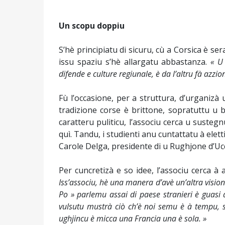
Un scopu doppiu
S’hè principiatu di sicuru, cù a Corsica è se
issu spaziu s’hè allargatu abbastanza.
« U
difende e culture regiunale, è da l’altru fà azzion
Fù l’occasione, per a struttura, d’urganizà
tradizione corse è brittone, sopratuttu u b
caratteru puliticu, l’associu cerca u suste
quì. Tandu, i studienti anu cuntattatu à elet
Carole Delga, presidente di u Rughjone d’Uc
Per cuncretizà e so idee, l’associu cerca à
Iss’associu, hè una manera d’avè un’altra vision
Po » parlemu assai di paese stranieri è guasi 
vulsutu mustrà ciò ch’è noi semu è à tempu, 
ughjincu è micca una Francia una è sola. »