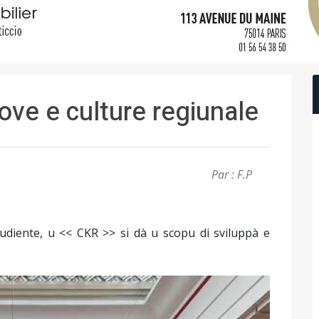
ve e culture regiunale
Par : F.P
diente, u << CKR >> si dà u scopu di sviluppà e