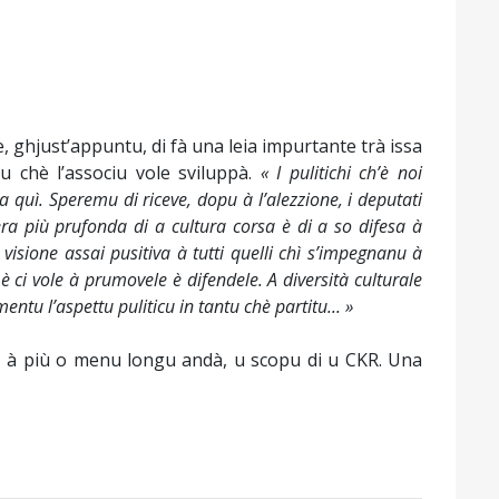
e, ghjust’appuntu, di fà una leia impurtante trà issa
cu chè l’associu vole sviluppà.
« I pulitichi ch’è noi
ura quì. Speremu di riceve, dopu à l’alezzione, i deputati
era più prufonda di a cultura corsa è di a so difesa à
sione assai pusitiva à tutti quelli chì s’impegnanu à
 è ci vole à prumovele è difendele. A diversità culturale
tu l’aspettu puliticu in tantu chè partitu... »
cu, à più o menu longu andà, u scopu di u CKR. Una