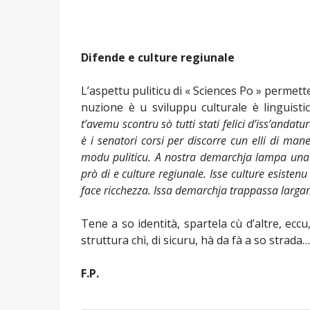
Difende e culture regiunale
L’aspettu puliticu di « Sciences Po » permett
nuzione è u sviluppu culturale è linguisti
t’avemu scontru sò tutti stati felici d’iss’andat
è i senatori corsi per discorre cun elli di man
modu puliticu. A nostra demarchja lampa una vi
prò di e culture regiunale. Isse culture esistenu
face ricchezza. Issa demarchja trappassa largamen
Tene a so identità, spartela cù d’altre, ec
struttura chì, di sicuru, hà da fà a so strada…
F.P.