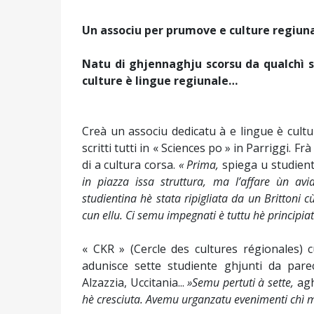
Un associu per prumove e culture regiun
Natu di ghjennaghju scorsu da qualchì st
culture è lingue regiunale…
Creà un associu dedicatu à e lingue è cultu
scritti tutti in « Sciences po » in Parriggi. 
di a cultura corsa.
« Prima,
spiega u studien
in piazza issa struttura, ma l’affare ùn avia
studientina hè stata ripigliata da un Brittoni c
cun ellu. Ci semu impegnati è tuttu hè principiat
« CKR » (Cercle des cultures régionales) 
adunisce sette studiente ghjunti da parec
Alzazzia, Uccitania...
»Semu pertuti à sette,
agh
hè cresciuta. Avemu urganzatu evenimenti chì met