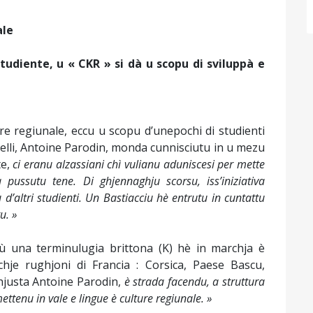
ale
udiente, u « CKR » si dà u scopu di sviluppà e
re regiunale, eccu u scopu d’unepochi di studienti
Frà elli, Antoine Parodin, monda cunnisciutu in u mezu
te,
ci eranu alzassiani chì vulianu aduniscesi per mette
 pussutu tene. Di ghjennaghju scorsu, iss’iniziativa
ù d’altri studienti. Un Bastiacciu hè entrutu in cuntattu
u. »
cù una terminulugia brittona (K) hè in marchja è
hje rughjoni di Francia : Corsica, Paese Bascu,
justa Antoine Parodin,
è strada facendu, a struttura
tenu in vale e lingue è culture regiunale. »