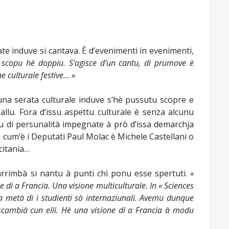
rate induve si cantava. È d’evenimenti in evenimenti,
 scopu hè doppiu. S’agisce d’un cantu, di prumove è
e culturale festive... »
 una serata culturale induve s’hè pussutu scopre e
allu. Fora d’issu aspettu culturale è senza alcunu
gnu di persunalità impegnate à prò d’issa demarchja
ti cum’è i Deputati Paul Molac è Michele Castellani o
citania…
 arrimbà si nantu à punti chì ponu esse spertuti.
«
e di a Francia. Una visione multiculturale. In « Sciences
a metà di i studienti sò internaziunali. Avemu dunque
scambià cun elli. Hè una visione di a Francia à modu