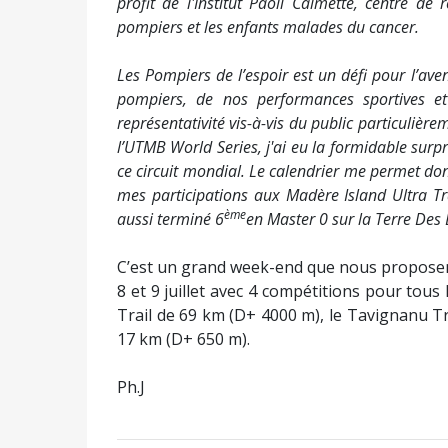
profit de l'Institut Paoli Calmette, centre de 
pompiers et les enfants malades du cancer.
Les Pompiers de l’espoir est un défi pour l’aven
pompiers, de nos performances sportives e
représentativité vis-à-vis du public particulièr
l’UTMB World Series, j'ai eu la formidable surpri
ce circuit mondial. Le calendrier me permet do
mes participations aux Madère Island Ultra Tra
ème
aussi terminé 6
en Master 0 sur la Terre Des
C’est un grand week-end que nous proposen
8 et 9 juillet avec 4 compétitions pour tous
Trail de 69 km (D+ 4000 m), le Tavignanu T
17 km (D+ 650 m).
Ph.J