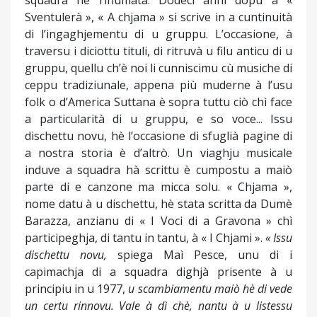
squadra hè rinumata. Dodeci anni dopu à «
Sventulerà », « A chjama » si scrive in a cuntinuità
di l’ingaghjementu di u gruppu. L’occasione, à
traversu i diciottu tituli, di ritruvà u filu anticu di u
gruppu, quellu ch’è noi li cunniscimu cù musiche di
ceppu tradiziunale, appena più muderne à l’usu
folk o d’America Suttana è sopra tuttu ciò chì face
a particularità di u gruppu, e so voce... Issu
dischettu novu, hè l’occasione di sfuglià pagine di
a nostra storia è d’altrò. Un viaghju musicale
induve a squadra hà scrittu è cumpostu a maiò
parte di e canzone ma micca solu. « Chjama »,
nome datu à u dischettu, hè stata scritta da Dumè
Barazza, anzianu di « I Voci di a Gravona » chì
participeghja, di tantu in tantu, à « I Chjami ».
« Issu
dischettu novu,
spiega Maì Pesce, unu di i
capimachja di a squadra dighjà prisente à u
principiu in u 1977,
u scambiamentu maiò hè di vede
un certu rinnovu. Vale à dì chè, nantu à u listessu