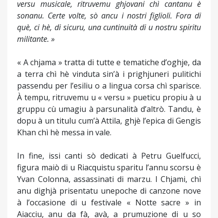
versu musicale, ritruvemu ghjovani chì cantanu è
sonanu. Certe volte, sò ancu i nostri figlioli. Fora di
què, ci hè, di sicuru, una cuntinuità di u nostru spiritu
militante. »
« A chjama » tratta di tutte e tematiche d’oghje, da
a terra chì hè vinduta sin’à i prighjuneri pulitichi
passendu per l’esiliu o a lingua corsa chì sparisce.
À tempu, ritruvemu u « versu » pueticu propiu à u
gruppu cù umagiu à parsunalità d’altrò. Tandu, è
dopu à un titulu cum’à Attila, ghjè l’epica di Gengis
Khan chì hè messa in vale.
In fine, issi canti sò dedicati à Petru Guelfucci,
figura maiò di u Riacquistu sparitu l’annu scorsu è
Yvan Colonna, assassinati di marzu. I Chjami, chì
anu dighjà prisentatu unepoche di canzone nove
à l’occasione di u festivale « Notte sacre » in
Aiacciu, anu da fà, avà, a prumuzione di u so