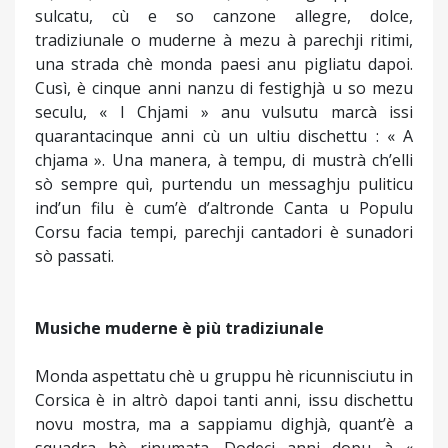
sulcatu, cù e so canzone allegre, dolce,
tradiziunale o muderne à mezu à parechji ritimi,
una strada chè monda paesi anu pigliatu dapoi.
Cusì, è cinque anni nanzu di festighjà u so mezu
seculu, « I Chjami » anu vulsutu marcà issi
quarantacinque anni cù un ultiu dischettu : « A
chjama ». Una manera, à tempu, di mustrà ch’elli
sò sempre quì, purtendu un messaghju puliticu
ind’un filu è cum’è d’altronde Canta u Populu
Corsu facia tempi, parechji cantadori è sunadori
sò passati.
Musiche muderne è più tradiziunale
Monda aspettatu chè u gruppu hè ricunnisciutu in
Corsica è in altrò dapoi tanti anni, issu dischettu
novu mostra, ma a sappiamu dighjà, quant’è a