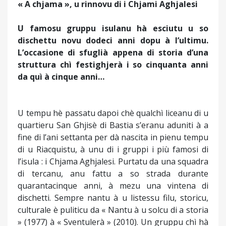
« A chjama », u rinnovu di i Chjami Aghjalesi
U famosu gruppu isulanu hà esciutu u so
dischettu novu dodeci anni dopu à l’ultimu.
L’occasione di sfuglià appena di storia d’una
struttura chì festighjerà i so cinquanta anni
da quì à cinque anni…
U tempu hè passatu dapoi chè qualchì liceanu di u
quartieru San Ghjisè di Bastia s’eranu aduniti à a
fine di l’ani settanta per dà nascita in pienu tempu
di u Riacquistu, à unu di i gruppi i più famosi di
l’isula : i Chjama Aghjalesi. Purtatu da una squadra
di tercanu, anu fattu a so strada durante
quarantacinque anni, à mezu una vintena di
dischetti. Sempre nantu à u listessu filu, storicu,
culturale è puliticu da « Nantu à u solcu di a storia
» (1977) à « Sventulerà » (2010). Un gruppu chì hà