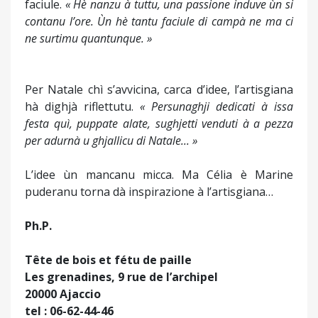
faciule.
« Hè nanzu à tuttu, una passione induve ùn si
contanu l’ore. Ùn hè tantu faciule di campà ne ma ci
ne surtimu quantunque. »
Per Natale chì s’avvicina, carca d’idee, l’artisgiana
hà dighjà riflettutu.
« Persunaghji dedicati à issa
festa quì, puppate alate, sughjetti venduti à a pezza
per adurnà u ghjallicu di Natale... »
L’idee ùn mancanu micca. Ma Célia è Marine
puderanu torna dà inspirazione à l’artisgiana…
Ph.P.
Tête de bois et fétu de paille
Les grenadines, 9 rue de l’archipel
20000 Ajaccio
tel : 06-62-44-46