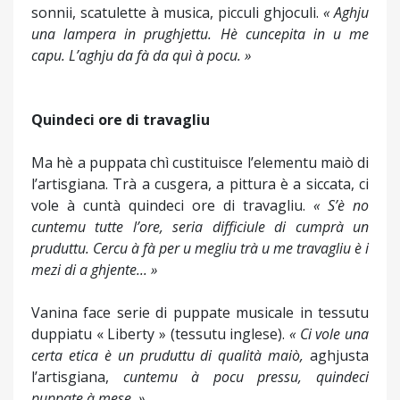
sonnii, scatulette à musica, picculi ghjoculi.
« Aghju
una lampera in prughjettu. Hè cuncepita in u me
capu. L’aghju da fà da quì à pocu. »
Quindeci ore di travagliu
Ma hè a puppata chì custituisce l’elementu maiò di
l’artisgiana. Trà a cusgera, a pittura è a siccata, ci
vole à cuntà quindeci ore di travagliu.
« S’è no
cuntemu tutte l’ore, seria difficiule di cumprà un
pruduttu. Cercu à fà per u megliu trà u me travagliu è i
mezi di a ghjente... »
Vanina face serie di puppate musicale in tessutu
duppiatu « Liberty » (tessutu inglese).
« Ci vole una
certa etica è un pruduttu di qualità maiò,
aghjusta
l’artisgiana,
cuntemu à pocu pressu, quindeci
puppate à mese. »