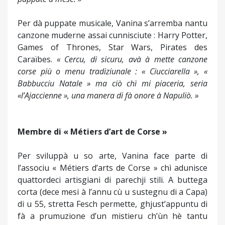
Per dà puppate musicale, Vanina s’arremba nantu
canzone muderne assai cunnisciute : Harry Potter,
Games of Thrones, Star Wars, Pirates des
Caraïbes.
« Cercu, di sicuru, avà à mette canzone
corse più o menu tradiziunale : « Ciucciarella », «
Babbucciu Natale » ma ciò chì mi piaceria, seria
«l’Ajaccienne », una manera di fà onore à Napuliò. »
Membre di « Métiers d’art de Corse »
Per sviluppà u so arte, Vanina face parte di
l’associu « Métiers d’arts de Corse » chì adunisce
quattordeci artisgiani di parechji stili. A buttega
corta (dece mesi à l’annu cù u sustegnu di a Capa)
di u 55, stretta Fesch permette, ghjust’appuntu di
fà a prumuzione d’un mistieru ch’ùn hè tantu