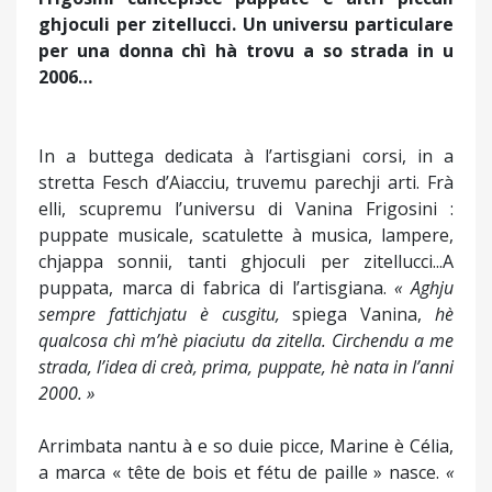
ghjoculi per zitellucci. Un universu particulare
per una donna chì hà trovu a so strada in u
2006…
In a buttega dedicata à l’artisgiani corsi, in a
stretta Fesch d’Aiacciu, truvemu parechji arti. Frà
elli, scupremu l’universu di Vanina Frigosini :
puppate musicale, scatulette à musica, lampere,
chjappa sonnii, tanti ghjoculi per zitellucci...A
puppata, marca di fabrica di l’artisgiana.
« Aghju
sempre fattichjatu è cusgitu,
spiega Vanina,
hè
qualcosa chì m’hè piaciutu da zitella. Circhendu a me
strada, l’idea di creà, prima, puppate, hè nata in l’anni
2000. »
Arrimbata nantu à e so duie picce, Marine è Célia,
a marca « tête de bois et fétu de paille » nasce.
«