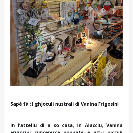
Précédent
Suivant
Sapè fà
: I ghjoculi nustrali di Vanina Frigosini
In l’attellu di a so casa, in Aiacciu, Vanina
Frigosini cuncepisce puppate è altri picculi