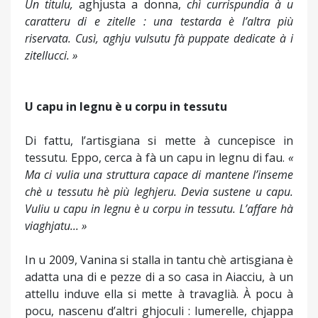
Un titulu,
aghjusta a donna,
chì currispundia à u
caratteru di e zitelle : una testarda è l’altra più
riservata. Cusì, aghju vulsutu fà puppate dedicate à i
zitellucci. »
U capu in legnu è u corpu in tessutu
Di fattu, l’artisgiana si mette à cuncepisce in
tessutu. Eppo, cerca à fà un capu in legnu di fau.
«
Ma ci vulia una struttura capace di mantene l’inseme
chè u tessutu hè più leghjeru. Devia sustene u capu.
Vuliu u capu in legnu è u corpu in tessutu. L’affare hà
viaghjatu... »
In u 2009, Vanina si stalla in tantu chè artisgiana è
adatta una di e pezze di a so casa in Aiacciu, à un
attellu induve ella si mette à travaglià. À pocu à
pocu, nascenu d’altri ghjoculi : lumerelle, chjappa