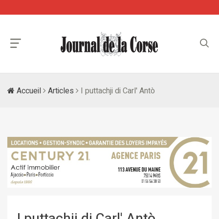
Accueil
Articles
I puttachji di Carl' Antò
I puttachji di Carl' Antò