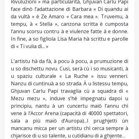
Rivuluzioni » ma particularità, Ghjuvan Carlu Papi
face dinò l’adattazione di Barbara « Di quandu ai
da vultà » è Ze Amaro « Cara mea ». Truvemu, à
tempu, à « Stella », canzona scritta è cumposta
l’annu scorsu contru à e viulenze fatte à e donne.
In fine, a so figliola Lisa Maria hà scrittu e parolle
di « Ti vulia dì... »
L’artistu hà da fà, à pocu à pocu, a prumuzione di
u so dischettu novu. Cusì, serà cù i so musicanti, à
u spaziu culturale « La Ruche » issu venneri.
Nanzu di cuntinuà a so strada. À u listessu tempu,
Ghjuvan Carlu Papi travaglia cù a squadra di «
Mezu mezu », induve s’hè impegnatu dapoi u
principiu, nantu à un cuncertu maiò l’annu chì
vene à l’Accor Arena (capacità di 40000 spettatori,
sala a più maiò d’Auropa)...I prughjetti ùn
mancanu micca per un artistu chì cerca sempre à
chjarisce di u so talente, u cutidianu di a ghjente…