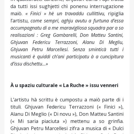
da tutti issi sughjetti chì ponenu interrugazione
maiò.
« Finici » hè un travaddu cullittivu,
ripiglia
l’artistu,
come sempri, aghju avutu a furtuna d’essa
accumpagnatu di a me maravigliosa squadra par a so
realisazioni : Greg Gambarelli, Don Matteu Santini,
Ghjuvan Federicu Terrazzoni, Alanu Di Megliu,
Ghjuvan Petru Marcellesi. Senza sminticà tutti i
musicanti è quiddi ch’ani participatu à a cuncipitura
d’issu dischettu...»
À u spaziu culturale « La Ruche » issu venneri
L’artistu hà scrittu è cumpostu a maiò parte di i
tituli. Ghjuvan Federicu Terrazzoni (« Finici »),
Alanu Di Meglio (« Di novu »), Don Matteu Santini
(« Mi saria piaciuta ») mettenu a so grinfia.
Ghjuvan Petru Marcellesi zifra a musica di « Dulci