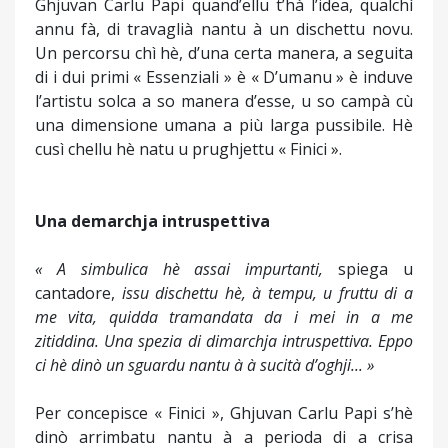
Ghjuvan Carlu Papi quand’ellu t’hà l’idea, qualchì
annu fà, di travaglià nantu à un dischettu novu.
Un percorsu chì hè, d’una certa manera, a seguita
di i dui primi « Essenziali » è « D’umanu » è induve
l’artistu solca a so manera d’esse, u so campà cù
una dimensione umana a più larga pussibile. Hè
cusì chellu hè natu u prughjettu « Finici ».
Una demarchja intruspettiva
« A simbulica hè assai impurtanti,
spiega u
cantadore,
issu dischettu hè, à tempu, u fruttu di a
me vita, quidda tramandata da i mei in a me
zitiddina. Una spezia di dimarchja intruspettiva. Eppo
ci hè dinò un sguardu nantu à à sucità d’oghji... »
Per concepisce « Finici », Ghjuvan Carlu Papi s’hè
dinò arrimbatu nantu à a perioda di a crisa