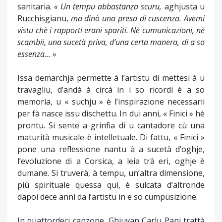
sanitaria.
« Un tempu abbastanza scuru,
aghjusta u
Rucchisgianu,
ma dinò una presa di cuscenza. Avemi
vistu chè i rapporti erani spariti. Nè cumunicazioni, nè
scambii, una sucetà priva, d’una certa manera, di a so
essenza... »
Issa demarchja permette à l’artistu di mettesi à u
travagliu, d’andà à circà in i so ricordi è a so
memoria, u « suchju » è l’inspirazione necessarii
per fà nasce issu dischettu. In dui anni, « Finici » hè
prontu. Si sente a grinfia di u cantadore cù una
maturità musicale è intelletuale. Di fattu, « Finici »
pone una reflessione nantu à a sucetà d’oghje,
l’evoluzione di a Corsica, a leia trà eri, oghje è
dumane. Si truverà, à tempu, un’altra dimensione,
più spirituale quessa quì, è sulcata d’altronde
dapoi dece anni da l’artistu in e so cumpusizione.
In quattordeci canzone, Ghjuvan Carlu Papi trattà