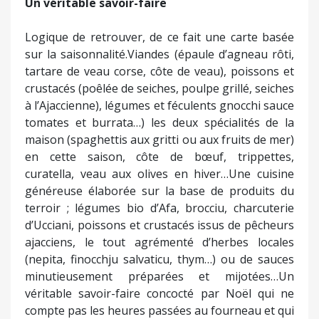
Un véritable savoir-faire
Logique de retrouver, de ce fait une carte basée
sur la saisonnalité.Viandes (épaule d’agneau rôti,
tartare de veau corse, côte de veau), poissons et
crustacés (poêlée de seiches, poulpe grillé, seiches
à l’Ajaccienne), légumes et féculents gnocchi sauce
tomates et burrata…) les deux spécialités de la
maison (spaghettis aux gritti ou aux fruits de mer)
en cette saison, côte de bœuf, trippettes,
curatella, veau aux olives en hiver…Une cuisine
généreuse élaborée sur la base de produits du
terroir ; légumes bio d’Afa, brocciu, charcuterie
d’Ucciani, poissons et crustacés issus de pêcheurs
ajacciens, le tout agrémenté d’herbes locales
(nepita, finocchju salvaticu, thym…) ou de sauces
minutieusement préparées et mijotées…Un
véritable savoir-faire concocté par Noël qui ne
compte pas les heures passées au fourneau et qui