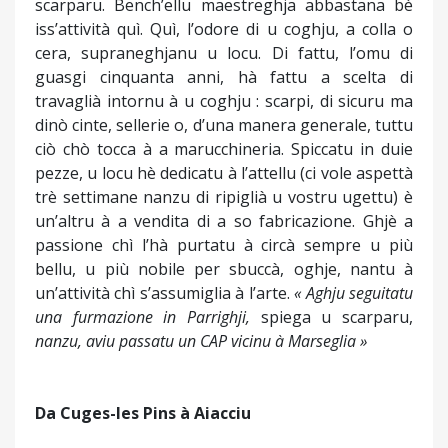
scarparu. Bench’ellu maestreghja abbastana bè
iss’attività quì. Quì, l’odore di u coghju, a colla o
cera, supraneghjanu u locu. Di fattu, l’omu di
guasgi cinquanta anni, hà fattu a scelta di
travaglià intornu à u coghju : scarpi, di sicuru ma
dinò cinte, sellerie o, d’una manera generale, tuttu
ciò chò tocca à a marucchineria. Spiccatu in duie
pezze, u locu hè dedicatu à l’attellu (ci vole aspettà
trè settimane nanzu di ripiglià u vostru ugettu) è
un’altru à a vendita di a so fabricazione. Ghjè a
passione chì l’hà purtatu à circà sempre u più
bellu, u più nobile per sbuccà, oghje, nantu à
un’attività chì s’assumiglia à l’arte.
« Aghju seguitatu
una furmazione in Parrighji,
spiega u scarparu,
nanzu, aviu passatu un CAP vicinu à Marseglia »
Da Cuges-les Pins à Aiacciu