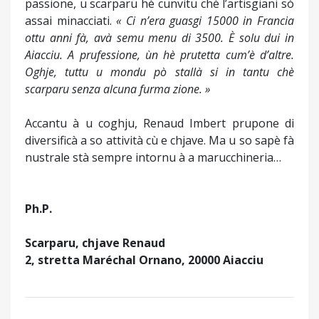
passione, u scarparu hè cunvitu chè l’artisgiani sò
assai minacciati.
« Ci n’era guasgi 15000 in Francia
ottu anni fà, avà semu menu di 3500. È solu dui in
Aiacciu. A prufessione, ùn hè prutetta cum’è d’altre.
Oghje, tuttu u mondu pò stallà si in tantu chè
scarparu senza alcuna furma zione. »
Accantu à u coghju, Renaud Imbert prupone di
diversificà a so attività cù e chjave. Ma u so sapè fà
nustrale stà sempre intornu à a marucchineria…
Ph.P.
Scarparu, chjave Renaud
2, stretta Maréchal Ornano, 20000 Aiacciu