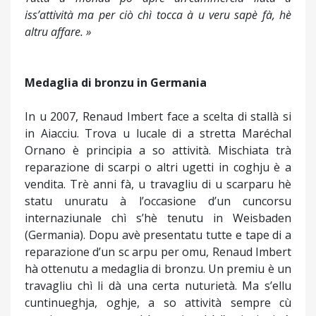
iss’attività ma per ciò chì tocca à u veru sapè fà, hè
altru affare. »
Medaglia di bronzu in Germania
In u 2007, Renaud Imbert face a scelta di stallà si
in Aiacciu. Trova u lucale di a stretta Maréchal
Ornano è principia a so attività. Mischiata trà
reparazione di scarpi o altri ugetti in coghju è a
vendita. Trè anni fà, u travagliu di u scarparu hè
statu unuratu à l’occasione d’un cuncorsu
internaziunale chì s’hè tenutu in Weisbaden
(Germania). Dopu avè presentatu tutte e tape di a
reparazione d’un sc arpu per omu, Renaud Imbert
hà ottenutu a medaglia di bronzu. Un premiu è un
travagliu chì li dà una certa nuturietà. Ma s’ellu
cuntinueghja, oghje, a so attività sempre cù