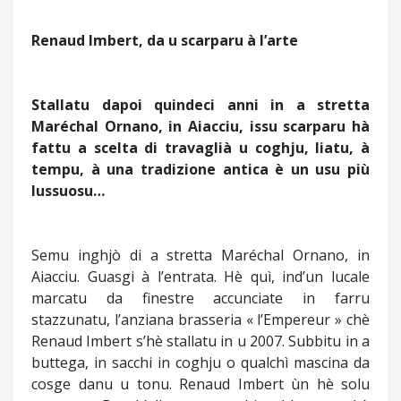
Renaud Imbert, da u scarparu à l’arte
Stallatu dapoi quindeci anni in a stretta
Maréchal Ornano, in Aiacciu, issu scarparu hà
fattu a scelta di travaglià u coghju, liatu, à
tempu, à una tradizione antica è un usu più
lussuosu…
Semu inghjò di a stretta Maréchal Ornano, in
Aiacciu. Guasgi à l’entrata. Hè quì, ind’un lucale
marcatu da finestre accunciate in farru
stazzunatu, l’anziana brasseria « l’Empereur » chè
Renaud Imbert s’hè stallatu in u 2007. Subbitu in a
buttega, in sacchi in coghju o qualchì mascina da
cosge danu u tonu. Renaud Imbert ùn hè solu