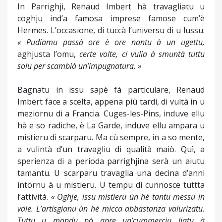
In Parrighji, Renaud Imbert hà travagliatu u
coghju ind’a famosa imprese famose cum’è
Hermes. L’occasione, di tuccà l’universu di u lussu.
« Pudiamu passà ore è ore nantu à un ugettu,
aghjusta l’omu,
certe volte, ci vulia à smuntà tuttu
solu per scambià un’impugnatura. »
Bagnatu in issu sapè fà particulare, Renaud
Imbert face a scelta, appena più tardi, di vultà in u
meziornu di a Francia. Cuges-les-Pins, induve ellu
hà e so radiche, è La Garde, induve ellu ampara u
mistieru di scarparu. Ma cù sempre, in a so mente,
a vulintà d’un travagliu di qualità maiò. Quì, a
sperienza di a perioda parrighjina serà un aiutu
tamantu. U scarparu travaglia una decina d’anni
intornu à u mistieru. U tempu di cunnosce tuttta
l’attività.
« Oghje, issu mistieru ùn hè tantu messu in
vale. L’artisgianu ùn hè micca abbastanza valurizatu.
Tuttu u mondu pò apre un’cummerciu liatu à