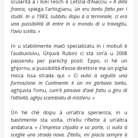
scularità à i licei Fesch è Letizia d’Aiacciu.
« À dilla
franca,
spiega l’artisgianu,
ùn eru tantu fattu per i
studii. In u 1983, subbitu dopu à a terminale, ci era
una pussibilità di entre in u mondu di u travagliu,
l’aviu scelta. »
In u stabilimente maiò specializatu in i mobuli è
l’audiuvisivu, Ghjuvà Rubini ci stà sin’à u 2008
passendu per parechji posti. Eppo, ci hè un
ghjornu, a pussibilità d’esse direttore ma ùn piglia
micca issa strada quì.
« Ci vulia à seguità una
furmazione in Cuntinente è ùn mi garbava tantu,
aghjusta l’omu,
cum’è pinsava d’avè fattu u giru di
l’attività, aghju scambiatu di mistieru. »
Ùn hè chè dopu à un’altra sperienza, in u
bastimente sta volta, ch’ellu riflette à un’altra
andatura.
« L’impresa chjudia e so porte, ci vulia à
sceglie una strada nova. Zitellu, mi piacia sempre à