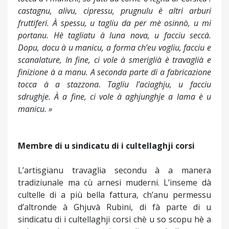
castagnu, alivu, cipressu, prugnulu è altri arburi
fruttiferi. À spessu, u tagliu da per mè osinnò, u mi
portanu. Hè tagliatu à luna nova, u facciu seccà.
Dopu, docu à u manicu, a forma ch’eu vogliu, facciu e
scanalature, In fine, ci vole à smeriglià è travaglià e
finizione à a manu. A seconda parte di a fabricazione
tocca à a stazzona. Tagliu l’aciaghju, u facciu
sdrughje. À a fine, ci vole à aghjunghje a lama è u
manicu. »
Membre di u sindicatu di i cultellaghji corsi
L’artisgianu travaglia secondu à a manera
tradiziunale ma cù arnesi muderni. L’inseme dà
cultelle di a più bella fattura, ch’anu permessu
d’altronde à Ghjuvà Rubini, di fà parte di u
sindicatu di i cultellaghji corsi chè u so scopu hè a