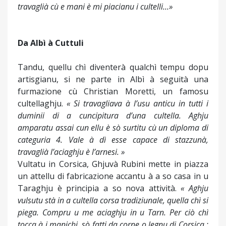
travaglià cù e mani è mi piacianu i cultelli...»
Da Albì à Cuttuli
Tandu, quellu chì diventerà qualchì tempu dopu
artisgianu, si ne parte in Albì à seguità una
furmazione cù Christian Moretti, un famosu
cultellaghju.
« Si travagliava à l’usu anticu in tutti i
duminii di a cuncipitura d’una cultella. Aghju
amparatu assai cun ellu è sò surtitu cù un diploma di
categuria 4. Vale à dì esse capace di stazzunà,
travaglià l’aciaghju è l’arnesi. »
Vultatu in Corsica, Ghjuvà Rubini mette in piazza
un attellu di fabricazione accantu à a so casa in u
Taraghju è principia a so nova attività.
« Aghju
vulsutu stà in a cultella corsa tradiziunale, quella chì si
piega. Compru u me aciaghju in u Tarn. Per ciò chì
tocca à i manichi, sò fatti da corne o legnu di Corsica :