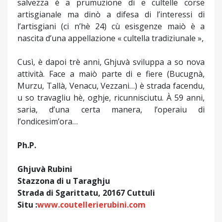
salvezza è a prumuzione di e cultelle corse
artisgianale ma dinò a difesa di l’interessi di
l’artisgiani (ci n’hè 24) cù esisgenze maiò è a
nascita d’una appellazione « cultella tradiziunale »,
Cusì, è dapoi trè anni, Ghjuvà sviluppa a so nova
attività. Face a maiò parte di e fiere (Bucugnà,
Murzu, Tallà, Venacu, Vezzani…) è strada facendu,
u so travagliu hè, oghje, ricunnisciutu. À 59 anni,
saria, d’una certa manera, l’operaiu di
l’ondicesim’ora…
Ph.P.
Ghjuvà Rubini
Stazzona di u Taraghju
Strada di Sgarittatu, 20167 Cuttuli
Situ :
www.coutellerierubini.com