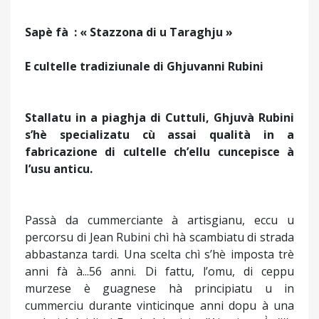
Sapè fà
: « Stazzona di u Taraghju »
E cultelle tradiziunale di Ghjuvanni Rubini
Stallatu in a piaghja di Cuttuli, Ghjuvà Rubini
s’hè specializatu cù assai qualità in a
fabricazione di cultelle ch’ellu cuncepisce à
l’usu anticu.
Passà da cummerciante à artisgianu, eccu u
percorsu di Jean Rubini chì hà scambiatu di strada
abbastanza tardi. Una scelta chì s’hè imposta trè
anni fà à...56 anni. Di fattu, l’omu, di ceppu
murzese è guagnese hà principiatu u in
cummerciu durante vinticinque anni dopu à una