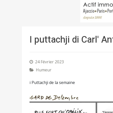
I puttachji di Carl' A
24 Février 2023
Humeur
i Puttachji de la semaine