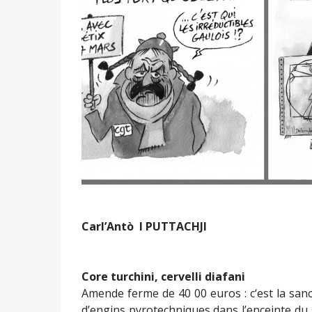
Carl’Antò
I PUTTACHJI
Core turchini, cervelli diafani
Amende ferme de 40 00 euros : c‘est la sanc
d’engins pyrotechniques dans l’enceinte d