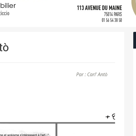
ntò
Par : Carl' Antò