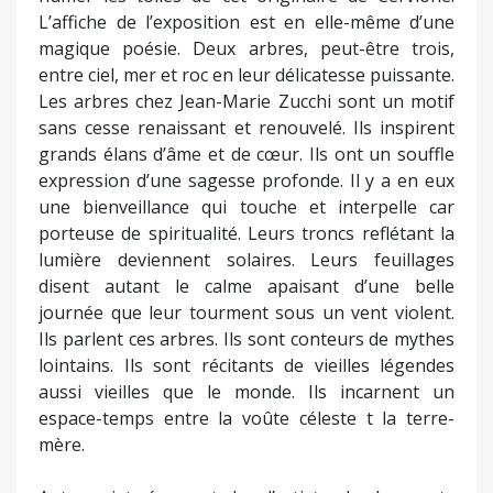
aussi vieilles que le monde. Ils incarnent un
espace-temps entre la voûte céleste t la terre-
mère.
Autre sujet récurrent chez l’artiste : les bouquets
qui jouent verticalité et horizontalité des lignes
réussissant à inventer des floraisons
mystérieuses jaillissant de vases pouvant être
impassibles ou devisant joyeusement.
Les œuvres de Zacchi n’hésitent pas non plus à
adresser des clins d’œil à ceux qui les observent,
qui les admirent. Ainsi le point sur le « i » du
patronyme du peintre s’en va-t-il vagabonder ici
et là sur le tableau pour se cacher et se révéler en
même temps.
Jean-Marie Zacchi peint à l’huile sur toile de lin, au
pinceau, au couteau, parfois à la brosse. Il ose les