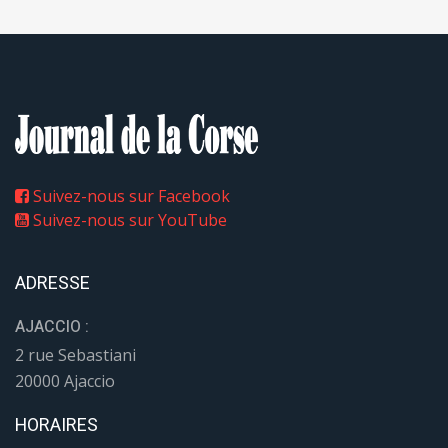
2 rue Sebastiani
20000 Ajaccio
HORAIRES
LUNDI-MARDI-JEUDI :
8h30 - 15h30
MERCREDI :
8h30 - 12h
CONTACT
TÉLÉPHONE :
04 95 28 79 41
EMAIL REDACTION :
redaction@journaldelacorse.corsica