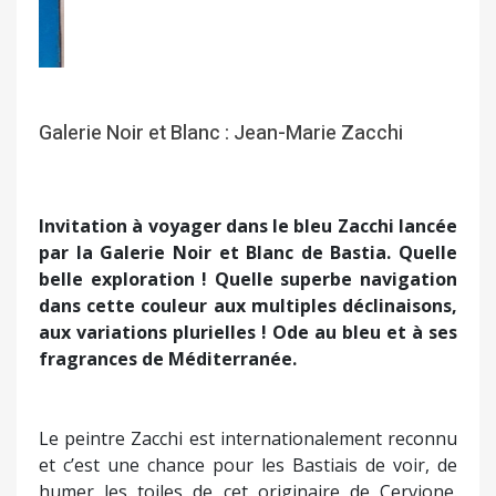
Le peintre Zacchi est internationalement reconnu
et c’est une chance pour les Bastiais de voir, de
humer les toiles de cet originaire de Cervione.
L’affiche de l’exposition est en elle-même d’une
magique poésie. Deux arbres, peut-être trois,
entre ciel, mer et roc en leur délicatesse puissante.
Les arbres chez Jean-Marie Zucchi sont un motif
sans cesse renaissant et renouvelé. Ils inspirent
grands élans d’âme et de cœur. Ils ont un souffle
expression d’une sagesse profonde. Il y a en eux
une bienveillance qui touche et interpelle car
porteuse de spiritualité. Leurs troncs reflétant la
lumière deviennent solaires. Leurs feuillages
disent autant le calme apaisant d’une belle
journée que leur tourment sous un vent violent.
Ils parlent ces arbres. Ils sont conteurs de mythes
lointains. Ils sont récitants de vieilles légendes