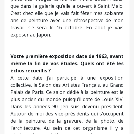
Dans les années 90 j’en suis devenu président.
Autour de moi des vice-présidents qui s’occupent
de la peinture, de la gravure, de la photo, de
l’architecture. Au sein de cet organisme il y a
plusieurs jurys qui décernent des prix.
Pouvez-vous expliquer ce que vous entendez
par « Transposition figurative », qui désigne
votre style ?
Ma peinture n’est ni abstraite ni figurative car je
transpose la figuration.
Quelles couleurs vous font vibrer ?
Le bleu… surtout le bleu. Le bleu de Prusse, que je
manie tellement qu’il y a en lui une infinité de
bleus. Instinctivement quand j’attaque une toile
c’est en bleu. Je recours au jaune ou à d’autres