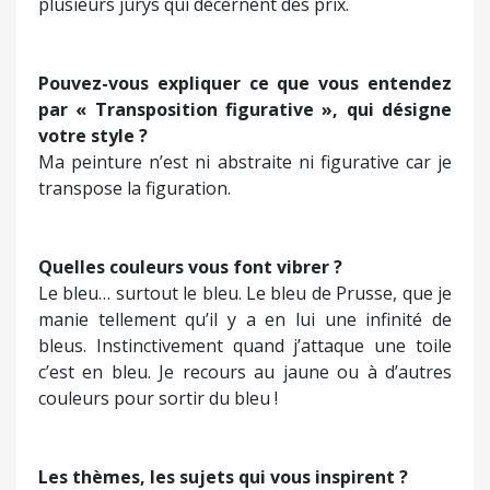
couleurs pour sortir du bleu !
Les thèmes, les sujets qui vous inspirent ?
Les arbres parce qu’ils sont le lien entre le ciel et
la terre. Parce qu’ils sont notre oxygène… Sans les
arbres on serait très mal ! Ils sont pratiquement
ma signature.
Des rencontres avec d’autres artistes ont-elles
été pour vous particulièrement
déterminantes ?
Oui. Ainsi avec Zao Woui-Ki, peintre d’origine
chinoise installé à Paris. C’était un homme radieux.
Ses toiles, abstraction lyrique, vous emportent
dans le rêve, dans un ailleurs. Il y a également des
artistes tels Buffet ou de Staël, que je n’ai pu
rencontrer mais qui m’ont marqué.