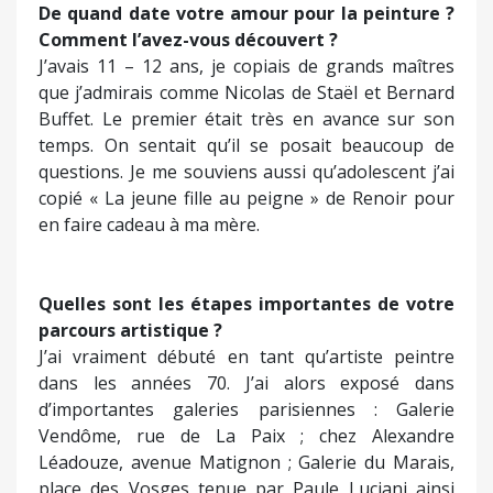
d’importantes galeries parisiennes : Galerie
Vendôme, rue de La Paix ; chez Alexandre
Léadouze, avenue Matignon ; Galerie du Marais,
place des Vosges tenue par Paule Luciani ainsi
que dans la galerie qu’elle a ouvert à Saint Malo.
C’est chez elle que je vais fait fêter mes soixante
ans de peinture avec une rétrospective de mon
travail. Ce sera le 16 octobre. En août je vais
exposer au Japon.
Votre première exposition date de 1963, avant
même la fin de vos études. Quels ont été les
échos recueillis ?
A cette date j’ai participé à une exposition
collective, le Salon des Artistes Français, au Grand
Palais de Paris. Ce salon dédié à la peinture est le
plus ancien du monde puisqu’il date de Louis XIV.