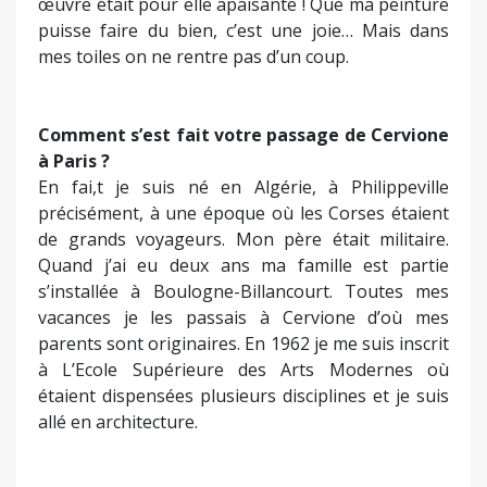
étaient dispensées plusieurs disciplines et je suis
allé en architecture.
De quand date votre amour pour la peinture ?
Comment l’avez-vous découvert ?
J’avais 11 – 12 ans, je copiais de grands maîtres
que j’admirais comme Nicolas de Staël et Bernard
Buffet. Le premier était très en avance sur son
temps. On sentait qu’il se posait beaucoup de
questions. Je me souviens aussi qu’adolescent j’ai
copié « La jeune fille au peigne » de Renoir pour
en faire cadeau à ma mère.
Quelles sont les étapes importantes de votre
parcours artistique ?
J’ai vraiment débuté en tant qu’artiste peintre
dans les années 70. J’ai alors exposé dans