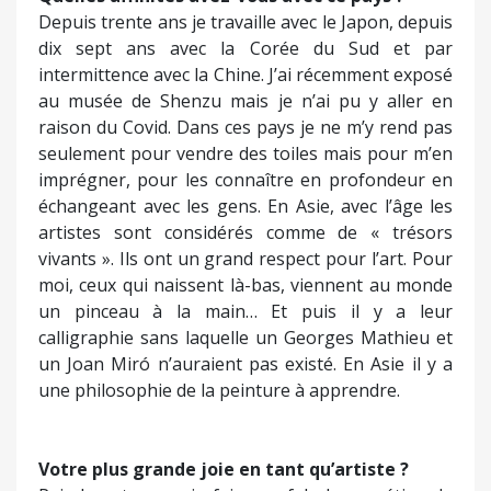
une philosophie de la peinture à apprendre.
Votre plus grande joie en tant qu’artiste ?
Peindre et pouvoir faire ce fabuleux métier de
peintre. Avoir choisi cette voie incertaine et fragile
où il n’y a que peu d’élus. Peindre c’est le bonheur
suprême et quand on est reconnu dans son pays
c’est un bonheur redoublé ! Je suis heureux
d’exposer à la Galerie Noir et Blanc de Bastia…
Une galerie c’est une maison pour un artiste.
Propos recueillis par M.A-P
Partager :