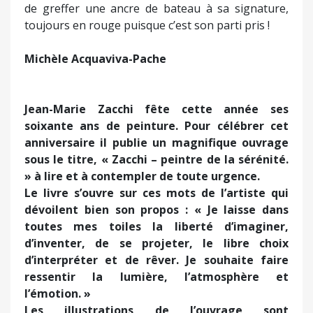
d’interpréter et de rêver. Je souhaite faire
ressentir la lumière, l’atmosphère et
l’émotion. »
Les illustrations de l’ouvrage sont
singulièremen
t
belles. Des photographies
évoquent son accueil au Japon et quelques
échanges avec des artistes japonais, coréens,
chinois.
ENTRETIEN AVEC JEAN-MARIE ZACCHI
Votre livre s’intitule, « Zacchi – peintre de la
sérénité ». En quoi cette expression vous
qualifie-t-elle ?
Cette expression c’est mon petit-fils, Alexis, qui l’a
trouvé et je trouve qu’elle me ressemble. Au Japon
on m’appelle « le peintre zen » … En tous cas je