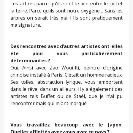
Vous travaillez beaucoup avec le Japon.
Quelles affinités avez-vous avec ce pays ?
Depuis trente ans je travaille avec le Japon, depuis
dix sept ans avec la Corée du Sud et par
intermittence avec la Chine. J’ai récemment exposé
au musée de Shenzu mais je n’ai pu y aller en
raison du Covid. Dans ces pays je ne m’y rend pas
seulement pour vendre des toiles mais pour m’en
imprégner, pour les connaître en profondeur en
échangeant avec les gens. En Asie, avec l’âge les
artistes sont considérés comme de « trésors
vivants ». Ils ont un grand respect pour l’art. Pour
moi, ceux qui naissent là-bas, viennent au monde
un pinceau à la main… Et puis il y a leur
calligraphie sans laquelle un Georges Mathieu et
un Joan Miró n’auraient pas existé. En Asie il y a