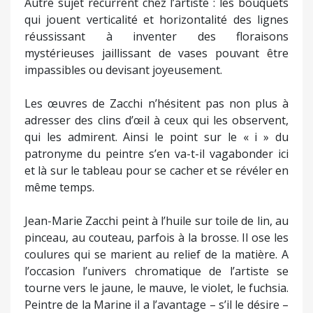
coulures qui se marient au relief de la matière. A
l’occasion l’univers chromatique de l’artiste se
tourne vers le jaune, le mauve, le violet, le fuchsia.
Peintre de la Marine il a l’avantage – s’il le désire –
de greffer une ancre de bateau à sa signature,
toujours en rouge puisque c’est son parti pris !
Michèle Acquaviva-Pache
Jean-Marie Zacchi fête cette année ses
soixante ans de peinture. Pour célébrer cet
anniversaire il publie un magnifique ouvrage
sous le titre, « Zacchi – peintre de la sérénité.
» à lire et à contempler de toute urgence.
Le livre s’ouvre sur ces mots de l’artiste qui
dévoilent bien son propos : « Je laisse dans
toutes mes toiles la liberté d’imaginer,
d’inventer, de se projeter, le libre choix