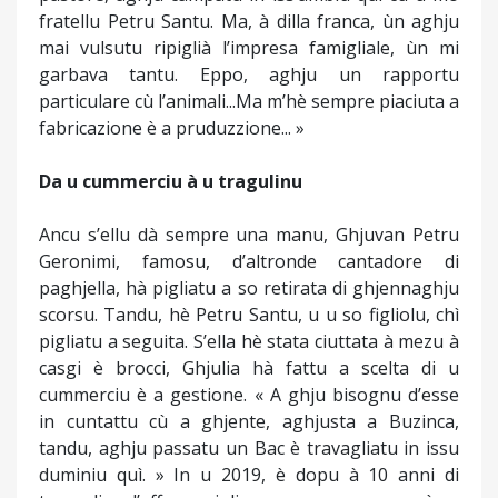
fratellu Petru Santu. Ma, à dilla franca, ùn aghju
mai vulsutu ripiglià l’impresa famigliale, ùn mi
garbava tantu. Eppo, aghju un rapportu
particulare cù l’animali...Ma m’hè sempre piaciuta a
fabricazione è a pruduzzione... »
Da u cummerciu à u tragulinu
Ancu s’ellu dà sempre una manu, Ghjuvan Petru
Geronimi, famosu, d’altronde cantadore di
paghjella, hà pigliatu a so retirata di ghjennaghju
scorsu. Tandu, hè Petru Santu, u u so figliolu, chì
pigliatu a seguita. S’ella hè stata ciuttata à mezu à
casgi è brocci, Ghjulia hà fattu a scelta di u
cummerciu è a gestione. « A ghju bisognu d’esse
in cuntattu cù a ghjente, aghjusta a Buzinca,
tandu, aghju passatu un Bac è travagliatu in issu
duminiu quì. » In u 2019, è dopu à 10 anni di