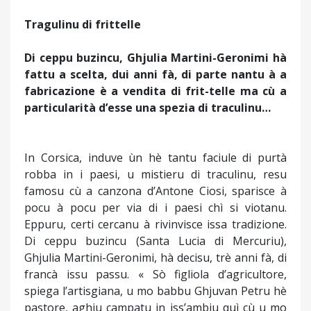
Tragulinu di frittelle
Di ceppu buzincu, Ghjulia Martini-Geronimi hà
fattu a scelta, dui anni fà, di parte nantu à a
fabricazione è a vendita di frit-telle ma cù a
particularità d’esse una spezia di traculinu…
In Corsica, induve ùn hè tantu faciule di purtà
robba in i paesi, u mistieru di traculinu, resu
famosu cù a canzona d’Antone Ciosi, sparisce à
pocu à pocu per via di i paesi chì si viotanu.
Eppuru, certi cercanu à rivinvisce issa tradizione.
Di ceppu buzincu (Santa Lucia di Mercuriu),
Ghjulia Martini-Geronimi, hà decisu, trè anni fà, di
francà issu passu. « Sò figliola d’agricultore,
spiega l’artisgiana, u mo babbu Ghjuvan Petru hè
pastore, aghju campatu in iss’ambiu quì cù u mo