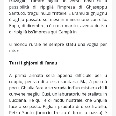
travagliu, l’affare piglia un versu novu cù a
pussibilità di ripiglià l’impresa di Ghjaseppu
Santucci, tragulinu...di frittelle. « Eramu di ghjugnu
è aghju passatu sei mesi in immersione cun ellu.
Eppo, di dicembre, cù u mo maritu, avemu decisu
di ripiglià iss’impresa quì. Campà in
u mondu rurale hè sempre statu una voglia per
mè. »
Tutti i ghjorni di l’annu
A prima annata serà appena difficiule per u
coppiu, per via di a crisa sanitaria. Ma, à pocu à
pocu, Ghjulia face a so strada ind’un mistieru chì li
cunvene megliu. Cusì, un laburatoriu hè stallatu in
Lucciana. Hè quì, è di modu nustrale, chè Ghjulia
face a so pasta. Piglia i prudutti di u so fratellu,
Petru Santu (brocciu frescu è brocciu passu) è