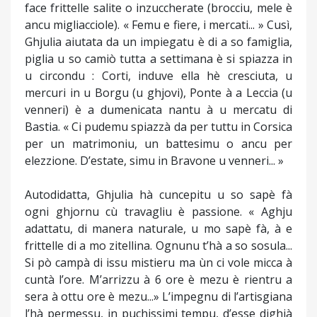
face frittelle salite o inzuccherate (brocciu, mele è
ancu migliacciole). « Femu e fiere, i mercati... » Cusì,
Ghjulia aiutata da un impiegatu è di a so famiglia,
piglia u so camiò tutta a settimana è si spiazza in
u circondu : Corti, induve ella hè cresciuta, u
mercuri in u Borgu (u ghjovi), Ponte à a Leccia (u
venneri) è a dumenicata nantu à u mercatu di
Bastia. « Ci pudemu spiazzà da per tuttu in Corsica
per un matrimoniu, un battesimu o ancu per
elezzione. D’estate, simu in Bravone u venneri... »
Autodidatta, Ghjulia hà cuncepitu u so sapè fà
ogni ghjornu cù travagliu è passione. « Aghju
adattatu, di manera naturale, u mo sapè fà, à e
frittelle di a mo zitellina. Ognunu t’hà a so sosula...
Si pò campà di issu mistieru ma ùn ci vole micca à
cuntà l’ore. M’arrizzu à 6 ore è mezu è rientru a
sera à ottu ore è mezu...» L’impegnu di l’artisgiana
l’hà permessu, in puchissimi tempu, d’esse dighjà