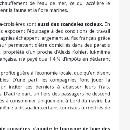
ait des chantiers navals finlandais, avec sa coque
l de 9 950 personnes, ses 7 piscines, ses 9 bains à
aurants et attractions, mais aussi et surtout avec
de destruction massive de l’environnement. Le gaz
tre des mers ne réduit les émissions de dioxyde de
ourd encore utilisé par la grande majorité de ses
ission induites grâce au GNL seront rapidement
. De surcroît, le GNL américain est issu à 80 % de
 des pollutions de l’eau. Pour le transporter, sa
gétiques supplé-mentaires, raison pour laquelle la
ploitation avant d’en réimporter avec le terminal
,
via les rejets des eaux usées non traitées et les
lés scrubbers, qui sont dans 80 % des cas à boucle
onsables de 15 % des rejets des eaux de lavage des
ernational Council on Clean Transportation. Ces
 réchauffement de l’eau de mer, ce qui accélère le
nt la faune et la flore marines.