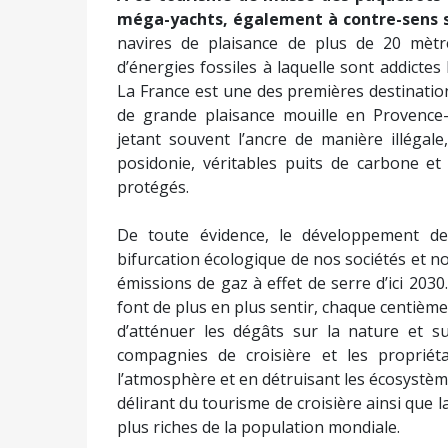
Au-delà de l’aberration écologique, ces még
naviguant sous pavillon de complaisance, i
indignes et à des droits restreints. Les co
à des montages financiers complexes qui l
fiscaux. Ainsi, la compagnie MSC Croisière
bras droit du président de la République f
l’essentiel de son chiffre d’affaires en Suisse.
Enfin, le passage d’un navire de croisière ne
les études souvent réalisées par les lob
concurrence entre les ports d’accueil po
conduisant ainsi à un nivellement par le ba
pas lors des escales et tous sont encoura
sur fréquentation induite dans la ville ten
visiter ces destinations.
À ce tourisme de masse des paquebots de
méga-yachts, égalemen
t à contre-sens 