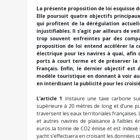
navires de plaisance de plus de 20 mètr
d’énergies fossiles à laquelle sont addictes 
La France est une des premières destination
de grande plaisance mouille en Provence-A
jetant souvent l’ancre de manière illégal
posidonie, véritables puits de carbone et
protégés.
De toute évidence, le développement de
bifurcation écologique de nos sociétés et n
émissions de gaz à effet de serre d’ici 203
font de plus en plus sentir, chaque centièm
d’atténuer les dégâts sur la nature et su
compagnies de croisière et les propriét
l’atmosphère et en détruisant les écosystèmes
délirant du tourisme de croisière ainsi que la
plus riches de la population mondiale.
La présente proposition de loi esquisse d