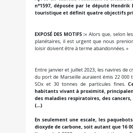
Une proposition de loi visant à limiter l
croisières et des yachts
Après un tableau résumant la situation 
n°1597, déposée par le député Hendrik D