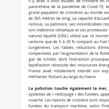
touristique et définit quatre objectifs pr
EXPOSÉ DES MOTIFS :
« Alors que, selon le
planétaires, il est urgent que nous prenio
loisir doivent être à terme abandonnées. »
Entre janvier et juillet 2023, les navires de 
du port de Marseille auraient émis 22 000
SOx et 30 tonnes de particules fines.
C
habitants vivant à proximité, principale
des maladies respiratoires, des cancers,
(…)
En seulement une escale, les paquebots
dioxyde de carbone, soit autant que 16 0
Il y avait 4 0000 escales de croisière en 
parenthèse de la pandémie de Covid-19, le 