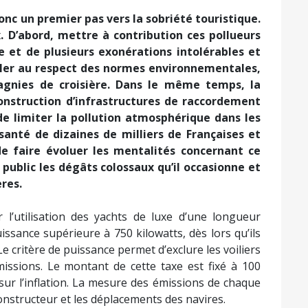
es de long sont devenus le symbole de l’orgie
les ultra-riches, au mépris de l’urgence climatique.
s au monde pour les yachts. La moitié de la flotte
lpes-Côte d’Azur durant la période estivale. En
e, ils endommagent et détruisent les herbiers de
 réservoirs de biodiversité sous-marine pourtant
 ces secteurs est incompatible avec une vraie
otamment avec l’impératif de réduction de 55 % des
0. Alors que les effets du changement climatique se
e de degré de réchauffement global évité permettra
r nos sociétés. Il serait coupable de laisser les
aires de yachts de luxe prospérer, en polluant
 marins. Il est crucial d’en finir avec le gigantisme
 plaisance de luxe à laquelle se livre les 0,002 % les
onc un premier pas vers la sobriété touristique.