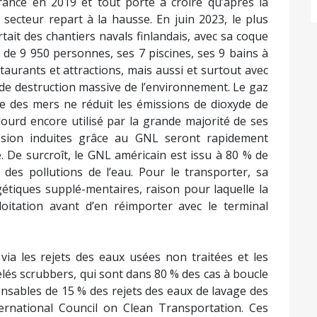
incipaux.
s scientifiques, nous avons dépassé 7 des 8 limites
ns conscience que certaines activités humaines de
croisières à quai et dans les vingt kilomètres autour
 tonnes de CO2, 570 tonnes de NOx, 275 tonnes de
es polluants sont fortement nocifs pour les
ment dans les quartiers populaires, provoquant
 des aggravations des allergies et de l’asthme.
 de croisières émettent jusqu’à 200 tonnes de
00 Français en moyenne sur une journée.
France en 2019 et tout porte à croire qu’après la
secteur repart à la hausse. En juin 2023, le plus