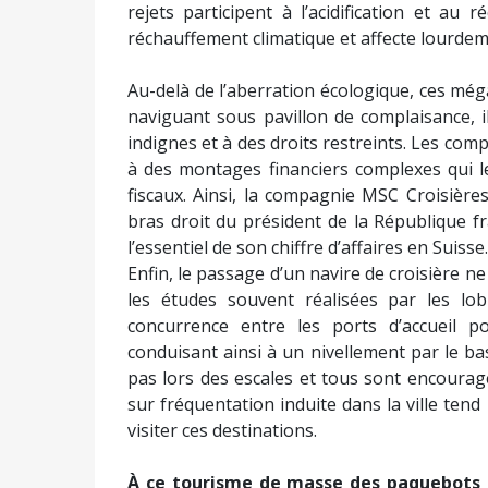
grand paquebot de croisières au monde sort
de 365 mètres de long, sa capacité d’accuei
remous, sa patinoire, ses innombrables rest
son indécence climatique et ses promesses 
naturel liquéfié (GNL) utilisé par ce mons
carbone que de 5 à 20 % comparé au fuel l
congénères. Les faibles réductions d’ém
compensées par l’augmentation de la flotte
gaz de schiste, dont l’extraction provoque
liquéfaction nécessite des ressources éner
France avait initialement interdit son ex
méthanier flottant au large du Havre.
La pollution touche également la mer
systèmes de « nettoyage » des fumées, appe
ouverte. Les navires de croisière sont resp
fumées du transport maritime, selon l’Int
rejets participent à l’acidification et au
réchauffement climatique et affecte lourdeme