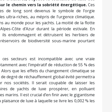
a-croisières sont
aussi des scandales sociaux.
En
ls exposent l’équipage à des conditions de travail
mpagnies échappent largement au fisc français grâce
eur permettent d’être domiciliés dans des paradis
s, propriété d’un proche d’Alexis Kohler, lui-même
rançaise, n’a payé que 1,4 % d’impôts en déclarant
 profite guère à l’économie locale, quoiqu’en disent
bies. D’une part, les compagnies font jouer la
ur inciter ces derniers à abaisser leurs frais,
s. D’autre part, un tiers des passagers ne descend
gés à consommer uniquement à bord du navire. La
d même à dissuader certains touristes terrestres de
 croisières, s’ajoute le tourisme de luxe des
sur le chemin vers la sobriété énergétique.
Ces