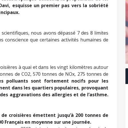
a pollution générée par l’activité des navires de
catastrophique actuelle, la proposition de loi
avi, esquisse un premier pas vers la sobriété