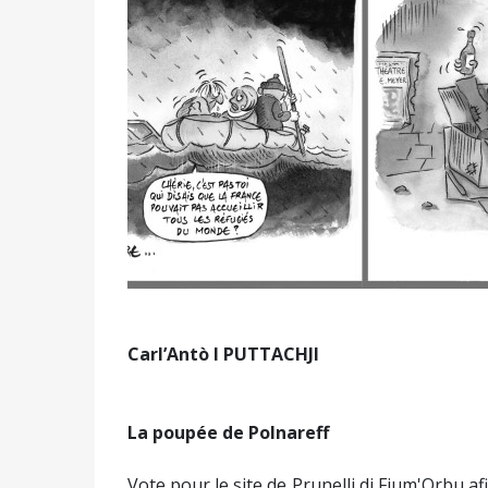
Carl’Antò
I PUTTACHJI
La poupée de Polnareff
Vote pour le site de Prunelli di Fium'Orbu afi