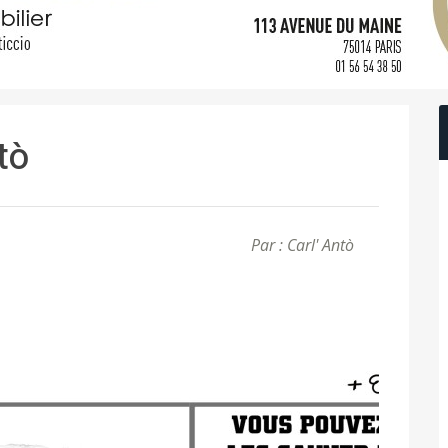
ntò
Par : Carl' Antò