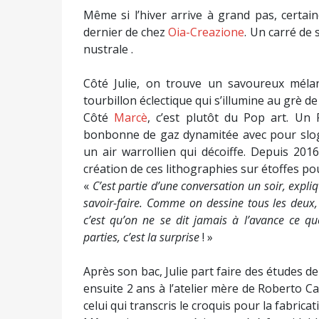
Même si l’hiver arrive à grand pas, certai
dernier de chez
Oia-Creazione
. Un carré de
nustrale .
Côté Julie, on trouve un savoureux mélan
tourbillon éclectique qui s’illumine au grè de 
Côté
Marcè
, c’est plutôt du Pop art. Un 
bonbonne de gaz dynamitée avec pour slog
un air warrollien qui décoiffe. Depuis 201
création de ces lithographies sur étoffes po
«
C’est partie d’une conversation un soir, expli
savoir-faire. Comme on dessine tous les deux,
c’est qu’on ne se dit jamais à l’avance ce que
parties, c’est la surprise
! »
Après son bac, Julie part faire des études de
ensuite 2 ans à l’atelier mère de Roberto Cav
celui qui transcris le croquis pour la fabricat