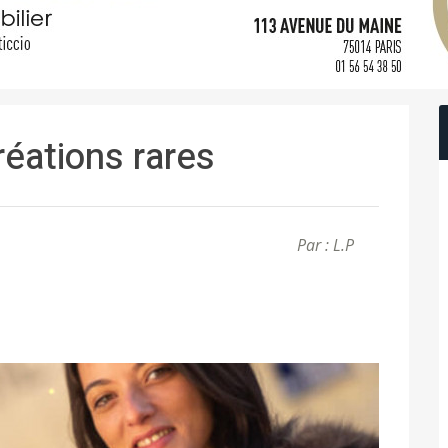
réations rares
Par : L.P