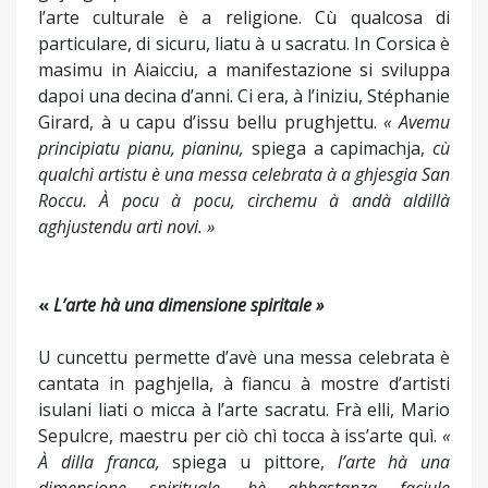
l’arte culturale è a religione. Cù qualcosa di
particulare, di sicuru, liatu à u sacratu. In Corsica è
masimu in Aiaicciu, a manifestazione si sviluppa
dapoi una decina d’anni. Ci era, à l’iniziu, Stéphanie
Girard, à u capu d’issu bellu prughjettu.
« Avemu
principiatu pianu, pianinu,
spiega a capimachja,
cù
qualchì artistu è una messa celebrata à a ghjesgia San
Roccu. À pocu à pocu, circhemu à andà aldillà
aghjustendu arti novi. »
«
L’arte hà una dimensione spiritale »
U cuncettu permette d’avè una messa celebrata è
cantata in paghjella, à fiancu à mostre d’artisti
isulani liati o micca à l’arte sacratu. Frà elli, Mario
Sepulcre, maestru per ciò chì tocca à iss’arte quì.
«
À dilla franca,
spiega u pittore,
l’arte hà una