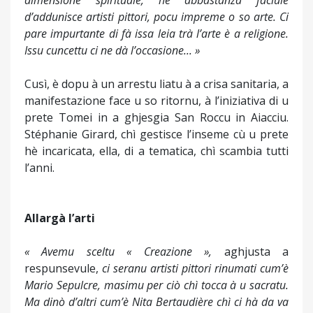
dimensione spirituale, hè abbastanza faciule
d’addunisce artisti pittori, pocu impreme o so arte. Ci
pare impurtante di fà issa leia trà l’arte è a religione.
Issu cuncettu ci ne dà l’occasione... »
Cusì, è dopu à un arrestu liatu à a crisa sanitaria, a
manifestazione face u so ritornu, à l’iniziativa di u
prete Tomei in a ghjesgia San Roccu in Aiacciu.
Stéphanie Girard, chì gestisce l’inseme cù u prete
hè incaricata, ella, di a tematica, chì scambia tutti
l’anni.
Allargà l’arti
« Avemu sceltu « Creazione »,
aghjusta a
respunsevule,
ci seranu artisti pittori rinumati cum’è
Mario Sepulcre, masimu per ciò chì tocca à u sacratu.
Ma dinò d’altri cum’è Nita Bertaudière chì ci hà da va