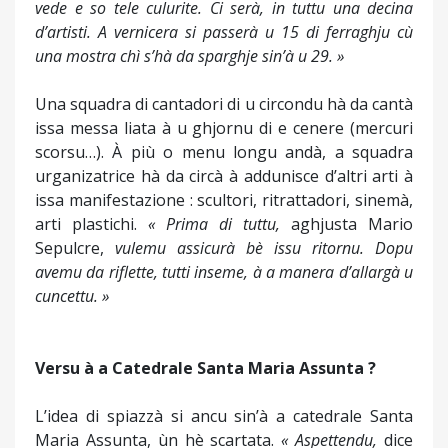
vede e so tele culurite. Ci serà, in tuttu una decina
d’artisti. A vernicera si passerà u 15 di ferraghju cù
una mostra chì s’hà da sparghje sin’à u 29. »
Una squadra di cantadori di u circondu hà da cantà
issa messa liata à u ghjornu di e cenere (mercuri
scorsu…). À più o menu longu andà, a squadra
urganizatrice hà da circà à addunisce d’altri arti à
issa manifestazione : scultori, ritrattadori, sinemà,
arti plastichi.
« Prima di tuttu,
aghjusta Mario
Sepulcre,
vulemu assicurà bè issu ritornu. Dopu
avemu da riflette, tutti inseme, à a manera d’allargà u
cuncettu. »
Versu à a Catedrale Santa Maria Assunta ?
L’idea di spiazzà si ancu sin’à a catedrale Santa
Maria Assunta, ùn hè scartata.
« Aspettendu,
dice