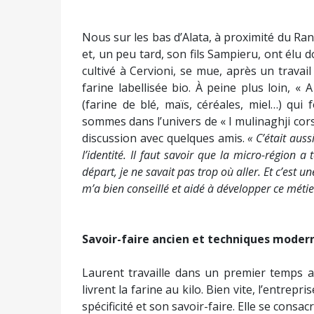
Nous sur les bas d’Alata, à proximité du Ranu
et, un peu tard, son fils Sampieru, ont élu d
cultivé à Cervioni, se mue, après un travai
farine labellisée bio. À peine plus loin, «
(farine de blé, maïs, céréales, miel…) qui 
sommes dans l’univers de « I mulinaghji cors
discussion avec quelques amis.
« C’était auss
l’identité. Il faut savoir que la micro-région a
départ, je ne savait pas trop où aller. Et c’est
m’a bien conseillé et aidé à développer ce métie
Savoir-faire ancien et techniques moder
Laurent travaille dans un premier temps av
livrent la farine au kilo. Bien vite, l’entrep
spécificité et son savoir-faire. Elle se consac