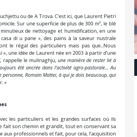
chjettu ou de A Trova. C’est ici, que Laurent Pietri
omicile. Sur une superficie de plus de 300 m², le blé
l minutieux de nettoyage et humidification, en une
 A casa di u pane », des pains à la saveur nustrale
font le régal des particuliers mais pas que...Nous
i », une idée de Laurent née en 2003 à partir d’une
i,
rappelle le mulinaghju,
une manière de rester lié à
 toujours été ancrée dans l’activité agro-pastorale... Au
 une personne, Romain Mattei, à qui je dois beaucoup, qui
r. »
nes
ec les particuliers et les grandes surfaces où ils
rise fait son chemin et grandit, tout en conservant sa
re aux professionnels et fait, pour cela, l’acquisition