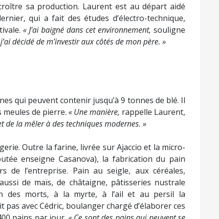
croître sa production. Laurent est au départ aidé
rnier, qui a fait des études d’électro-technique,
ivale.
« J’ai baigné dans cet environnement,
souligne
 j’ai décidé de m’investir aux côtés de mon père. »
s qui peuvent contenir jusqu’à 9 tonnes de blé. Il
s meules de pierre.
« Une manière,
rappelle Laurent,
et de la mêler à des techniques modernes. »
rie. Outre la farine, livrée sur Ajaccio et la micro-
utée enseigne Casanova), la fabrication du pain
 de l’entreprise. Pain au seigle, aux céréales,
aussi de maïs, de châtaigne, pâtisseries nustrale
in des morts, à la myrte, à l’ail et au persil la
it pas avec Cédric, boulanger chargé d’élaborer ces
400 pains par jour.
« Ce sont des pains qui peuvent se