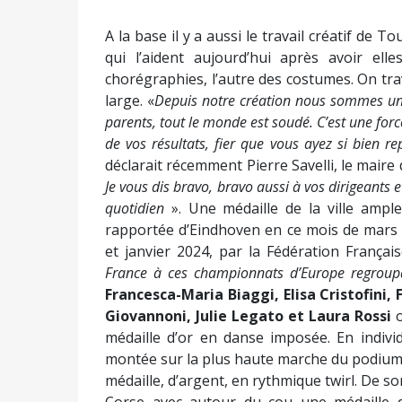
A la base il y a aussi le travail créatif de T
qui l’aident aujourd’hui après avoir ell
chorégraphies, l’autre des costumes. On trav
large. «
Depuis notre création nous sommes un cl
parents, tout le monde est soudé. C’est une for
de vos résultats, fier que vous ayez si bien re
déclarait récemment Pierre Savelli, le maire d
Je vous dis bravo, bravo aussi à vos dirigeants 
quotidien
». Une médaille de la ville ampl
rapportée d’Eindhoven en ce mois de mars
et janvier 2024, par la Fédération Françai
France à ces championnats d’Europe regroup
Francesca-Maria Biaggi, Elisa Cristofini,
Giovannoni, Julie Legato et Laura Rossi
o
médaille d’or en danse imposée. En indivi
montée sur la plus haute marche du podium e
médaille, d’argent, en rythmique twirl. De s