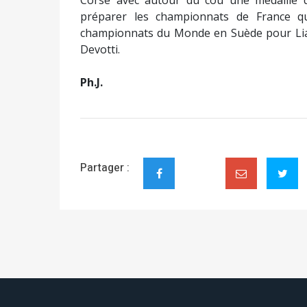
Corse avec autour du cou une médaille d
préparer les championnats de France q
championnats du Monde en Suède pour Lia-
Devotti.
Ph.J.
Partager :