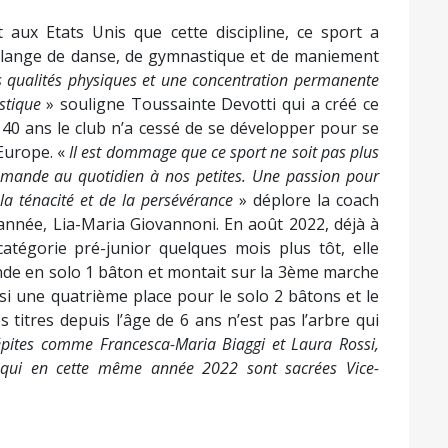
st aux Etats Unis que cette discipline, ce sport a
mélange de danse, de gymnastique et de maniement
es qualités physiques et une concentration permanente
istique
» souligne Toussainte Devotti qui a créé ce
n 40 ans le club n’a cessé de se développer pour se
’Europe. «
Il est dommage que ce sport ne soit pas plus
demande au quotidien à nos petites. Une passion pour
la ténacité et de la persévérance
» déplore la coach
’année, Lia-Maria Giovannoni. En août 2022, déjà à
tégorie pré-junior quelques mois plus tôt, elle
nde en solo 1 bâton et montait sur la 3ème marche
i une quatrième place pour le solo 2 bâtons et le
s titres depuis l’âge de 6 ans n’est pas l’arbre qui
pépites comme Francesca-Maria Biaggi et Laura Rossi,
, qui en cette même année 2022 sont sacrées Vice-