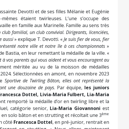
oussainte Devotti et de ses filles Mélanie et Eugénie
es-mêmes étaient twirleuses. L’une s’occupe des
aille en famille aux Marinelle. Famille au sens très
ub familial, un club convivial. Dirigeants, licenciées,
ce aussi
» explique T. Devotti. «
Je suis fier de vous, fier
présenté notre ville et notre île à ces championnats
»
e Bastia, en leur remettant la médaille de la ville. «
et à vos parents qui vous aident et vous encouragent au
ement méritée au vu de la moisson de médailles
 2024. Sélectionnées en amont, en novembre 2023
se
Sportive de Twirling Bâton, elles ont représenté la
ant une douzaine de pays
. Par équipe,
les juniors
 Francesca Dottel, Livia-Maria Fulbert, Lia-Maria
nt remporté la médaille d’or en twirling libre et la
duel, catégorie senior,
Lia-Maria Giovannoni
est
ème
n solo bâton et en strutting et récoltait une 3
on côté
Francesca Dottel
, en pré-junior, rentrait en