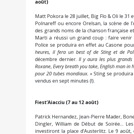
août)
Matt Pokora le 28 juillet, Big Flo & Oli le 31 e
Polnareff ou encore Orelsan, la scène de l’
des grands noms de la chanson française et 
Marti a réussi un grand coup : faire venir
Police se produira en effet au Casone pour 
heures, il fera un best of de Sting et de Pol
décembre dernier.
Il y aura les plus grands 
Roxane
,
Every breath you take
,
English man in 
pour 20 tubes mondiaux. »
Sting se produira 
vendus en sept minutes (!).
Fiest’Aiacciu (7 au 12 août)
Patrick Hernandez, Jean-Pierre Mader, Bon
Dingler, William de Début de Soirée… Les
investiront la place d’Austerlitz. Le 9 aoû