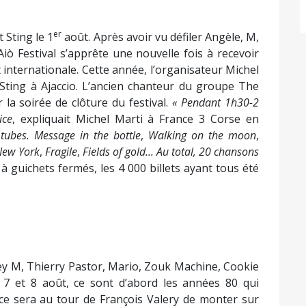
er
t Sting le 1
août. Après avoir vu défiler Angèle, M,
Aiò Festival s’apprête une nouvelle fois à recevoir
internationale. Cette année, l’organisateur Michel
 Sting à Ajaccio. L’ancien chanteur du groupe The
la soirée de clôture du festival.
«
Pendant 1h30-2
ice
, expliquait Michel Marti à France 3 Corse en
tubes.
Message in the bottle
,
Walking on the moon
,
New York
,
Fragile
,
Fields of gold...
Au total, 20 chansons
à guichets fermés, les 4 000 billets ayant tous été
ey M, Thierry Pastor, Mario, Zouk Machine, Cookie
 7 et 8 août, ce sont d’abord les années 80 qui
t, ce sera au tour de François Valery de monter sur