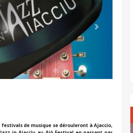
Suivant
 festivals de musique se dérouleront à Ajaccio,
 Jazz in Aiacciu au Aiò Festival en passant par