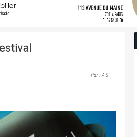
stival
Par : A.S