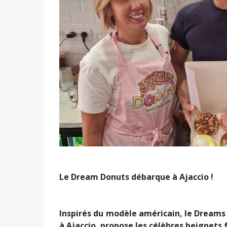
Précédent
Le Dream Donuts débarque à Ajaccio !
Inspirés du modèle américain, le Dreams
à Ajaccio, propose les célèbres beignets