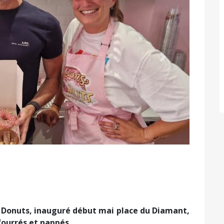
Suivant
 Donuts, inauguré début mai place du Diamant,
 fourrés et nappés…