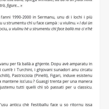
rò, figure... »
l’anni 1990-2000 in Sermanu, unu di i lochi i più
tu u strumentu chì u face campà : u viulinu.
« I dui ùn
ociu,
u viulinu hè u strumentu chì face ballà ma ci n’hè
uvavanu per fà ballà a ghjente. Dopu avè amparatu in
 cum’è i Turchini, i ghjovani sunadori anu circatu
lli), Pastricciola (Pinelli), Figari, induve esistenu
u à mantene iss’usu ? Guasgi trenta per una manera
justemu tutti quelli chì sò passati per u classicu.
’usu anticu chè Festiballu face u so ritornu issa