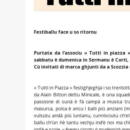
Festiballu face u so ritornu
Purtata da l’associu « Tutti in piazza
sabbatu è dumenica in Sermanu è Corti, à 
Cù invitati di marca ghjunti da a Scozzia 
« Tutti in Piazza » festighjeghja i so trento
da Alain Bitton dettu Minicale, è una squadra
passione di sunà è fà campà a musica tradi
masurca, polca è ancu i balli più anziani (m
vulsutu andà più luntanu, cunnisciutu ch’el
ballu ch’ùn hè tantu vechju ind’è noi ma c
ind’è e scole.
« Avemu circatu à mudernizà appe