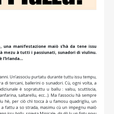
 », una manifestazione maiò s’hà da tene issu
mezu à tutti i passiunati, sunadori di viulinu.
è l’Irlanda…
ttanni. Un’associu purtatu durante tuttu issu tempu,
 di tercani, ballerini o sunadori. Cù, ogni volta, a
ziunale è sopratuttu u ballu : valsu, scuttiscia,
anfarina, saltarellu, ecc…). Ma l’associu hà sempre
lu hè, per ciò chì tocca à u famosu quadrigliu, un
hì a fattu a so strada, masimu cù un impegnu maiò
na issu ballu,
spiega Minicale,
da dà lu un fiatu novu