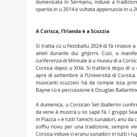
dumenicata in Sermanu, induve a tradizion
sparita in u 2014 è vultata appenuccia in u 2
A Corisca, l’Irlanda è a Scozzia
Si tratta cù u Festiballu 2024 di fà rinasc
atteli durante dui ghjorni. Cusì, a manif
cunferenza di Minicale à u museu di a Corsica
Corsica dapoi u XIXe. Si tratterà dopu di u
apre di settembre à l’Università di Corsic
musicanti scuzzesi hà da compie issa prim
Bayne cù e percussione è Douglas Ballantines
A dumenica, u Corsican Set (ballerini cunfir
da vene à mustrà u so sapè fà. I gruppi Seam
in Piazza » è tutti l’amichi sunadori, anu da 
soffiu novu per una tradizione, sempre vivi
Corsica induve ci eranu sunadori in tutti i ru