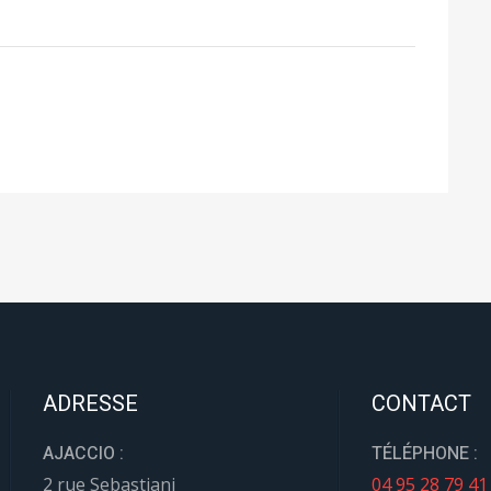
ADRESSE
CONTACT
AJACCIO :
TÉLÉPHONE :
2 rue Sebastiani
04 95 28 79 41