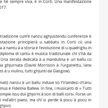
e hè sempre viva, è in Corti. Una manifestazione
017.
e a tradizione cum’è nanzu aghjustendu cunferenze è
estazione principierà u sabbatu in Corti cù una
 à nantu à a storia è l’evoluzione di u quadrigliu in
 diploma di cantu è musica tradiziunale chì s’hà da
a. Una serata dedicata à a mandulina è un ballu cù
a ghjurnata (David Morrison à l’urganettu, Iane
 à u viulinu, tutti ghjunti da Glasgow).
mati) nanzu à un ballu induve sò l’Irlandesi ch’anu
us è Fidelma Ballew. In fine, i musicanti di « Tutti
compie issu dui ghjorni à son di balli corsi. Forse un
 ind’altri paesi, ma chì si perde à pocu à pocu in
ghjoni.