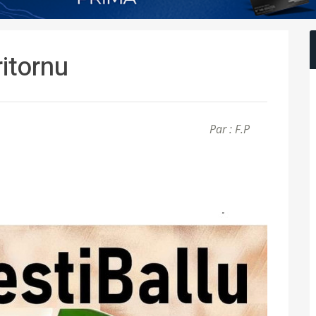
ritornu
Par : F.P