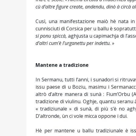
cù d’altre figure create, andendu, dinò à circà alt
Cusì, una manifestazione maiò hè nata in 
cunnisciuti di Corsica per u ballu è sopratut
si ponu spiccà,
aghjusta u capimachja di l’ass
d’altri cum’è l’urganettu per indettu. »
Mantene a tradizione
In Sermanu, tutti l’anni, i sunadori si ritr
issu paese di u Boziu, masimu i Sermanacci
altrò d’altre manera di sunà : Fium’Orbu (Achi
tradizione di viulinu. Oghje, quantu seran
« tradiziunale » di sunà, di più s’è no agh
D’altronde, ùn ci vole micca oppone i dui.
Hè per mantene u ballu tradiziunale è iss