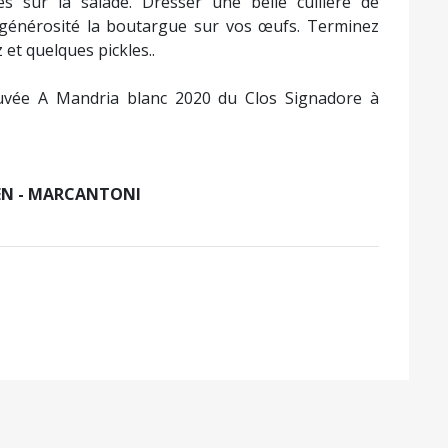
 sur la salade. Dresser une belle cuillère de
générosité la boutargue sur vos œufs. Terminez
et quelques pickles..
vée A Mandria blanc 2020 du Clos Signadore à
UEN - MARCANTONI