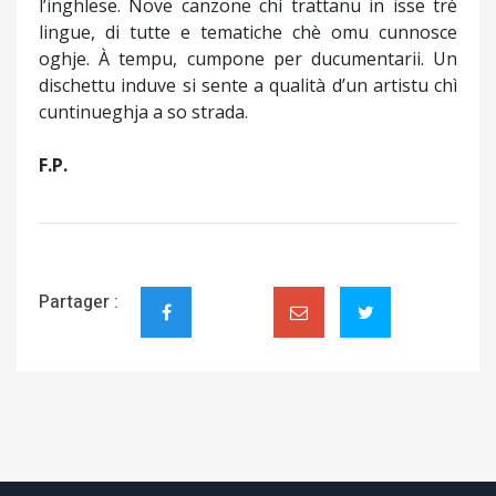
l’inghlese. Nove canzone chì trattanu in isse trè
lingue, di tutte e tematiche chè omu cunnosce
oghje. À tempu, cumpone per ducumentarii. Un
dischettu induve si sente a qualità d’un artistu chì
cuntinueghja a so strada.
F.P.
Partager :