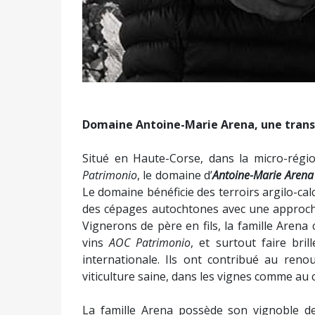
Antoine-Marie a hérité des très belles p
gentile, vermentinu et muscatet ; et le Carco
sur 7 hectares. Il a développé de nouvell
avec la même énergie et le même talent que
de rigueur, aussi bien dans le choix idé
minutieux des vinifications.
Les vins d’
Antoine-Marie Arena
ont d’emblée 
fruité puissant et les blancs, très purs e
minéralité.
Les vignes sont travaillées dans la pure t
façon manuelle, sans pesticide ni traite
naturels de fumiers sur des sols labourés. E
mode infusion, les macérations sont court
Les élevages sont particulièrement bien réu
parcellaires, douces, lentes, et naturelles,
tous seuls, avec le moins d’interventionnism