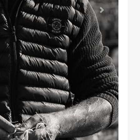
caires de la commune, entre terre et mer, et cultive
 naturelle, selon les préceptes de la biodynamie.
a œuvre depuis des années pour faire connaître les
er la filière viticole corse à l’échelle nationale et
uveau des cépages corses, et à l'adoption d'une
hai.
uis le XVIIIème siècle, alors que la Corse était
ulture, le domaine s’est consacré entièrement à la
rena
, père, passant progressivement le domaine de
un diplôme viti-oeno en poche, Antoine-Marie, fils
ste, est venu travailler au domaine familial en 2004,
rois : les parents ont gardé environ quatre hectares,
rs propres vins sur les autres parcelles. Les trois
, une partie du travail s’effectue en étroite
tualisées comme les vendanges et les mises en