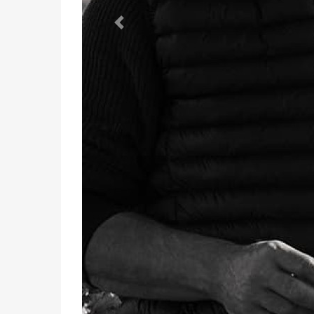
Le domaine bénéficie des terroirs argilo-cal
des cépages autochtones avec une approche
Vignerons de père en fils, la famille Aren
vins
AOC Patrimonio
, et surtout faire brill
internationale. Ils ont contribué au reno
viticulture saine, dans les vignes comme au c
La famille Arena possède son vignoble dep
encore sous domination génoise. De la polyc
vigne, avec la reprise en 1980 par
Antoine A
3 hectares à 14 hectares.
Après des études d’histoire-géographie et 
cadet d'
Antoine Arena
, et frère de Jean-Bapti
où il gérait principalement les vinifications.
En 2014, le domaine initial a été divisé en t
tandis que les enfants produisent chacun leu
entités sont autonomes, mais évidemment
collaboration, avec certaines tâches mu
bouteilles.