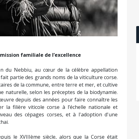
arcelles des Hauts de Carco, plantées en bianco
, planté en niellucciu. Son vignoble s’étend au total
es cuvées d’assemblage à partir du millésime 2015
 son père, allant vers encore plus de précision et
al de la date de vendanges que par le contrôle
atteint un très haut niveau : les rouges offrant un
t salins ; des vins qui portent en eux tension et
radition familiale, naturelle, en biodynamique, de
ment chimique, utilisant uniquement des apports
n cave, l’extraction se fait tout en douceur, sur le
es et il n’y a généralement qu’un seul remontage.
ssis, très justes et précis. Les vinifications sont
 et les élevages sont plutôt longs, les vins se font
e possible.