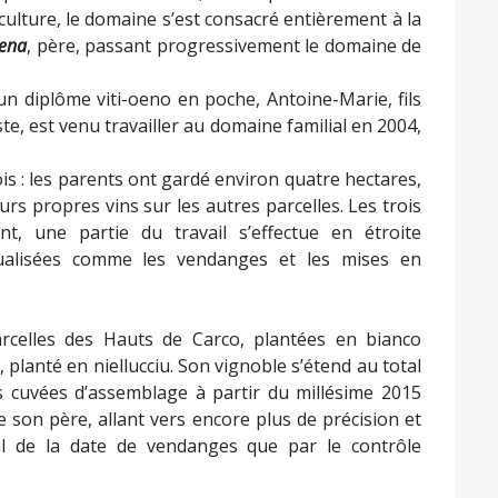
 Arena
est devenu très vite l'un des grands de la
ée en demi-muids),
Patrimonio San Giovanni
(cuvée
ée durant cinq mois en cuve béton),
Bianco Gentile
,
ssemblage de caracaghjolu neru et de morescone).
20253 PATRIMONIO -
arena@gmail.com
à consommer avec modération