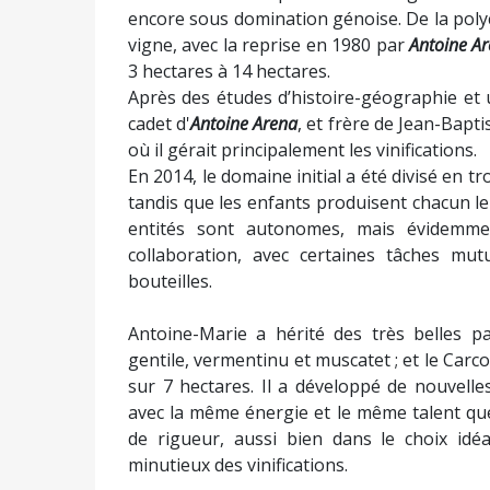
En toute logique, le
Domaine Antoine-Marie
viticulture corse.
Les vins du domaine Antoine Marie Arena
:
Patrimonio Carco
(cuvée de niellucciu élev
issue de jeunes vignes de vermentino, élev
Muscat Non muté Morta Maio
,
San Giovanni
(a
Domaine Antoine-Marie Arena
, Morta Maïo, 
Tél : 06 20 92 28 29 Courriel :
antoinemarie.
– Visite et vente à la propriété sur RDV
L’abus d’alcool est dangereux pour la santé, 