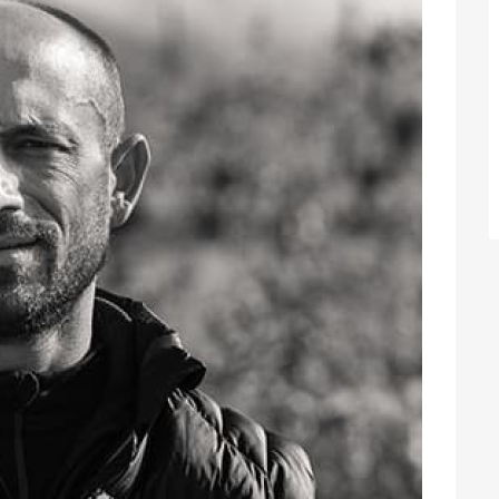
Suivant
ission familiale de l’excellence
on du Nebbiu, au cœur de la célèbre appellation
a
fait partie des grands noms de la viticulture corse.