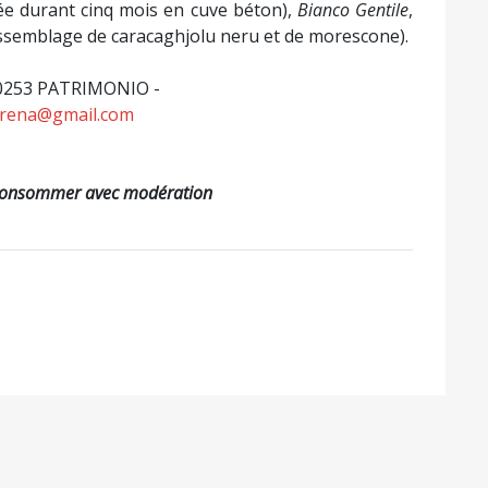
EMAIL ANNONC
LUNDI-MARDI-JEUDI :
contact@journ
8h30 - 15h30
MERCREDI :
8h30 - 12h
te Map
Mentions légales
Politique de confidentialité
Nous contacte