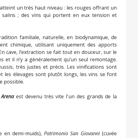
ADRESSE
CONTACT
AJACCIO :
TÉLÉPHONE :
2 rue Sebastiani
04 95 28 79 41
20000 Ajaccio
EMAIL REDACT
HORAIRES
redaction@jou