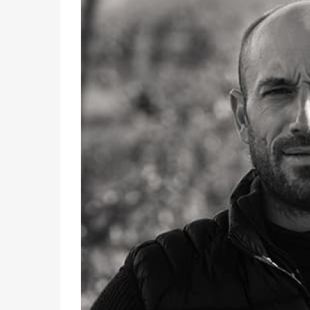
Précédent
Domaine Antoine-Marie Arena, une transm
Situé en Haute-Corse, dans la micro-régi
Patrimonio
, le domaine d’
Antoine-Marie Aren