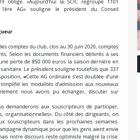
-19 oblige. «Aujourd’hui la SCIC regroupe 1101
e 1ère AG» souligne le président du Conseil
gueur
des comptes du club, clos au 30 juin 2020, comptes
nts. Selon les documents financiers délivrés à ses
 une perte de 850 000 euros la saison dernière en
e sanitaire. Le président souligne toutefois que 337
sposition,
«
Cette AG ordinaire s’est doublée d’une
 simplifié les modalités d’admission aux nouveaux
llèlement nous avons pu échanger, discuter sur
us demanderons aux souscripteurs de participer,
, organisationnelles». Du côté des dirigeants, on
x souscripteurs dans les prochaines semaines.
ampagne dynamique pour que les gens aient envie
mais notre discours reste optimiste malgré la crise.