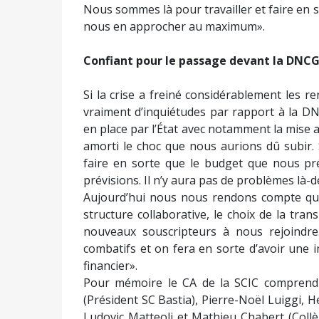
Nous sommes là pour travailler et faire en 
nous en approcher au maximum».
Confiant pour le passage devant la DNC
Si la crise a freiné considérablement les r
vraiment d’inquiétudes par rapport à la D
en place par l’État avec notamment la mise a
amorti le choc que nous aurions dû subir. S
faire en sorte que le budget que nous p
prévisions. Il n’y aura pas de problèmes là-d
Aujourd’hui nous nous rendons compte que l
structure collaborative, le choix de la trans
nouveaux souscripteurs à nous rejoindre
combatifs et on fera en sorte d’avoir une i
financier».
Pour mémoire le CA de la SCIC comprend 
(Président SC Bastia), Pierre-Noël Luiggi, H
Ludovic Matteoli et Mathieu Chabert (Collèg