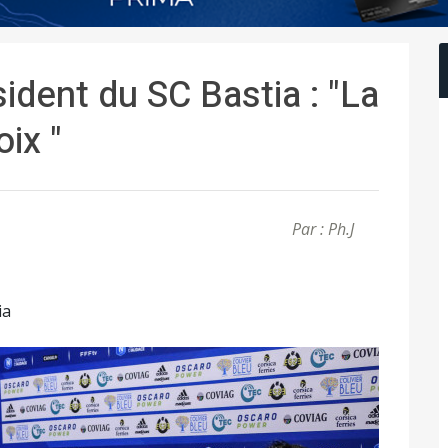
sident du SC Bastia : "La
oix "
Par : Ph.J
ia