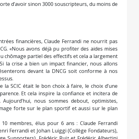
sorte d’avoir sinon 3000 souscripteurs, du moins de
G
entrées financières, Claude Ferrandi ne nourrit pas
NCG. «Nous avons déjà pu profiter des aides mises
u chômage partiel des effectifs et cela a largement
i la crise a bien un impact financier, nous allons
résenterons devant la DNCG soit conforme à nos
essus.
a SCIC était le bon choix à faire, le choix d’une
parence. Et cela inspire la confiance et incitera de
. Aujourd’hui, nous sommes debout, optimistes,
mage forte sur le plan sportif et aussi sur le plan
10 membres, élus pour 6 ans : Claude Ferrandi
enri Ferrandi et Johan Luiggi (Collège Fondateurs),
e Supporters), Frédéric Ruiz et Frédéric Albertini