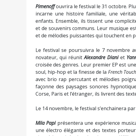
touchante. Inspirée par des artistes com
entre pop électronique et chanson françai
solaire. Originaire de Haute-Corse, Orlanne
corsins, imprégnée de la culture méditerr
dans les bars insulaires, elle s’est envol
avec son cœur pétillant et son perfecto doré
Jeanne Gabrielle
présentera «
Vertige
». Chan
jeune artiste originaire d'Ajaccio et de Ve
et le rock. Inspirée par des légendes com
Brassens
et
The Beatles
,
Jeanne Gabrielle
of
moderne. Après avoir sorti son premier E
premières parties d’artistes renommés, sur
Le festival s’achèvera avec un concert inti
spectacle, où chaque note est une confiden
tranches de vie, un dialogue entre les a
s’entrelacent.