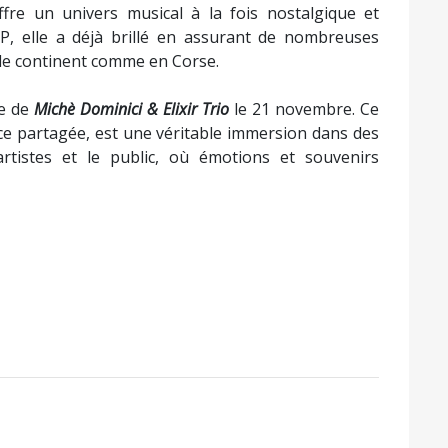
ADRESSE
CONTACT
AJACCIO :
TÉLÉPHONE :
2 rue Sebastiani
04 95 28 79 41
20000 Ajaccio
EMAIL REDACT
HORAIRES
redaction@jou
EMAIL ANNONC
LUNDI-MARDI-JEUDI :
contact@journ
8h30 - 15h30
MERCREDI :
8h30 - 12h