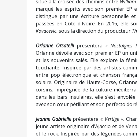
A Fabrica
,
Adresse : ZI du Vazzio, 20090 Ajaccio -
Billetterie en ligne sur CorseBillet
Crédit photo à Fabrica
Partager :