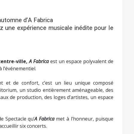
e véritable explosion sonore, mélangeant pop indé,
h
. Alexandre, chanteur à la voix envoûtante, alterne
antes, tandis que Yannick, producteur talentueux,
 Inspirés par leurs parcours atypiques entre la
xtes d’une sincérité rare, traversés d’émotion brute.
r une scène partagée 100% féminine :
e où se mêlent les rythmes vibrants de l’Afrique,
 d'une douce mélancolie. Artiste plurielle, elle se
Sheller
,
Björk
,
Lykke Li
et
Bat for Lashes
. Après avoir
n 2011 et le single "
Help Myself
",
Mila Auguste
se
 des influences africaines puisées de ses années
ort un nouvel EP, réalisé par
Florent Livet
et
Pavle
ierry Suc
.
heureuses
». Auteure, compositrice et interprète,
vers poétique où se mêlent les chagrins souriants
inité sous toutes ses formes, avec une sensibilité