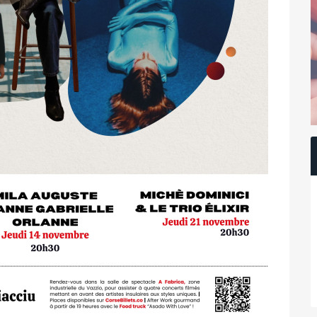
à l’événementiel.
nt et de confort, c’est un lieu unique composé
itorium, un studio entièrement aménageable, des
aux de production, des loges d’artistes, un espace
 de Spectacle qu’
A Fabrica
met à l’honneur, puisque
cueillir six concerts.
lus qu’un groupe,
P.I.M
able passion partagée entre un père et ses deux
ité musicale rare, où chaque note résonne d'amour
 un mélange de générations, d’émotions sincères,
lein cœur.
vec
Nepita
, qui jouera en
unplugged
. Le duo corse
ick Ristorcelli
propose une aventure musicale à la