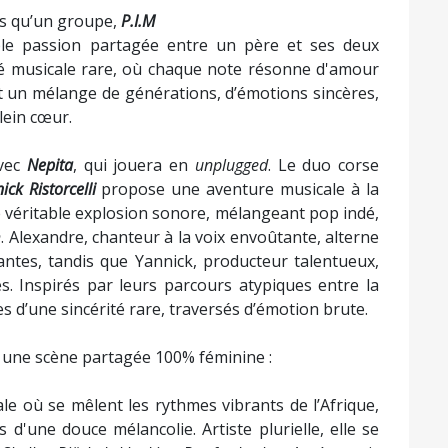
me
Feist
,
Yaël Naim
, et
Kavinsky
, sa musique oscille
se, offrant une atmosphère à la fois lunaire et
 a grandi entre les hivers bastiais et les étés cap
anéenne. Après avoir partagé sa passion musicale
ée pour Paris, prête à conquérir un nouveau public
.
teuse, auteure et compositrice talentueuse, cette
nacu puise ses influences dans la chanson française
me
Barbara
,
Serge Gainsbourg
,
Étienne Daho
,
Georges
fre un univers musical à la fois nostalgique et
P, elle a déjà brillé en assurant de nombreuses
 le continent comme en Corse.
me de
Michè Dominici & Elixir Trio
le 21 novembre. Ce
ce partagée, est une véritable immersion dans des
rtistes et le public, où émotions et souvenirs