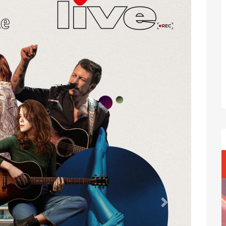
Suivant
’automne d’A Fabrica
 une expérience musicale inédite pour le
entre-ville,
A Fabrica
est un espace polyvalent de