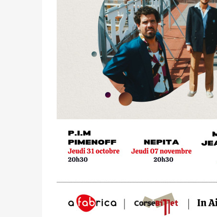
1200 m2 dédié au tournage, au spectacle et 
Bénéficiant d’un haut niveau d’équipeme
d’espaces entièrement modulables : un aud
plateaux de tournage insonorisés, des bure
restauration, et un espace détente.
Avec le
Festival live d’automne
, c’est la salle
l’espace modulable de 700 mètres carrés va ac
Pimenoff
ouvrira le festival le 31 octobre. P
incarne une histoire familiale, une vérit
enfants. Ensemble, ils tissent une complic
et de souvenirs communs. Leur musique est
et de mélodies puissantes qui touchent en p
Le festival se poursuivra le 7 novembre a
novateur, qui réunit
Alexandre Diani
et
Yann