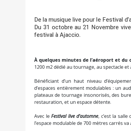
croisée des genres. Leur premier EP est un
soul, hip-hop et la finesse de la
French Touc
avec brio rap percutant et mélodies poign
façonne des paysages sonores hypnotiques.
Corse, Paris et l’étranger, ils livrent des te
Le 14 novembre, le festival s’enchainera pa
Mila Papi
présentera une expérience musical
une électro élégante et des textes porteurs
situe à la croisée des chemins entre
William 
marqué les esprits avec son premier EP e
distingue par une écriture personnelle et
passées en Côte d'Ivoire. En 2016, elle s
Kovacevic
, sous la direction du producteur
Th
Orlanne Orsatelli
présentera «
Nostalgies 
Orlanne dévoile avec son premier EP un uni
et les souvenirs salés. Elle explore la fém