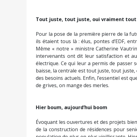
T
out juste, tout juste, oui vraiment tout
Pour la pose de la première pierre de la futu
ils étaient tous là : élus, pontes d’EDF, en
Même « notre » ministre Catherine Vautrin é
intervenants ont dit leur satisfaction et a
électrique. Ce qui leur a permis de passer so
baisse, la centrale est tout juste, tout just
des besoins actuels. Enfin, l’essentiel est q
de grives, on mange des merles.
Hier boum, aujourd’hui boom
Évoquant les ouvertures et des projets bi
de la construction de résidences pour seni
population de plus en plus vieillissante. Hie