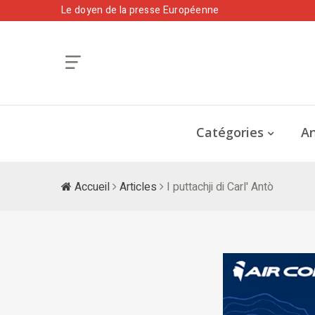
Le doyen de la presse Européenne
Catégories
An
Accueil
Articles
I puttachji di Carl' Antò