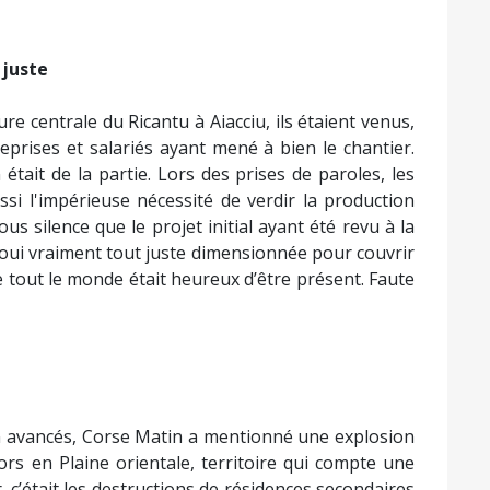
 juste
re centrale du Ricantu à Aiacciu, ils étaient venus,
treprises et salariés ayant mené à bien le chantier.
tait de la partie. Lors des prises de paroles, les
ussi l'impérieuse nécessité de verdir la production
us silence que le projet initial ayant été revu à la
e, oui vraiment tout juste dimensionnée pour couvrir
ue tout le monde était heureux d’être présent. Faute
en avancés, Corse Matin a mentionné une explosion
ors en Plaine orientale, territoire qui compte une
r, c’était les destructions de résidences secondaires