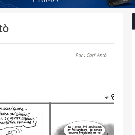
ntò
Par : Carl' Antò