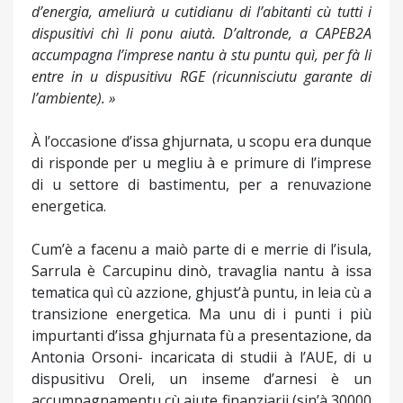
d’energia, ameliurà u cutidianu di l’abitanti cù tutti i
dispusitivi chì li ponu aiutà. D’altronde, a CAPEB2A
accumpagna l’imprese nantu à stu puntu quì, per fà li
entre in u dispusitivu RGE (ricunnisciutu garante di
l’ambiente). »
À l’occasione d’issa ghjurnata, u scopu era dunque
di risponde per u megliu à e primure di l’imprese
di u settore di bastimentu, per a renuvazione
energetica.
Cum’è a facenu a maiò parte di e merrie di l’isula,
Sarrula è Carcupinu dinò, travaglia nantu à issa
tematica quì cù azzione, ghjust’à puntu, in leia cù a
transizione energetica. Ma unu di i punti i più
impurtanti d’issa ghjurnata fù a presentazione, da
Antonia Orsoni- incaricata di studii à l’AUE, di u
dispusitivu Oreli, un inseme d’arnesi è un
accumpagnamentu cù aiute finanziarii (sin’à 30000