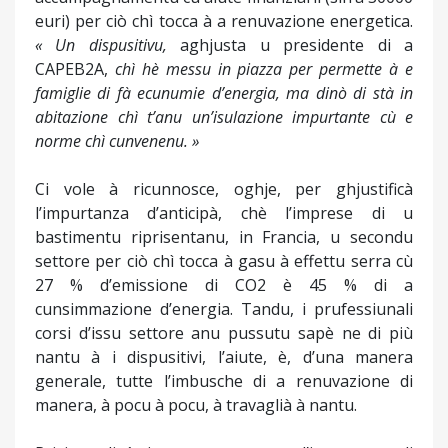
euri) per ciò chì tocca à a renuvazione energetica.
« Un dispusitivu,
aghjusta u presidente di a
CAPEB2A,
chì hè messu in piazza per permette à e
famiglie di fà ecunumie d’energia, ma dinò di stà in
abitazione chì t’anu un’isulazione impurtante cù e
norme chì cunvenenu. »
Ci vole à ricunnosce, oghje, per ghjustificà
l’impurtanza d’anticipà, chè l’imprese di u
bastimentu riprisentanu, in Francia, u secondu
settore per ciò chì tocca à gasu à effettu serra cù
27 % d’emissione di CO2 è 45 % di a
cunsimmazione d’energia. Tandu, i prufessiunali
corsi d’issu settore anu pussutu sapè ne di più
nantu à i dispusitivi, l’aiute, è, d’una manera
generale, tutte l’imbusche di a renuvazione di
manera, à pocu à pocu, à travaglià à nantu.