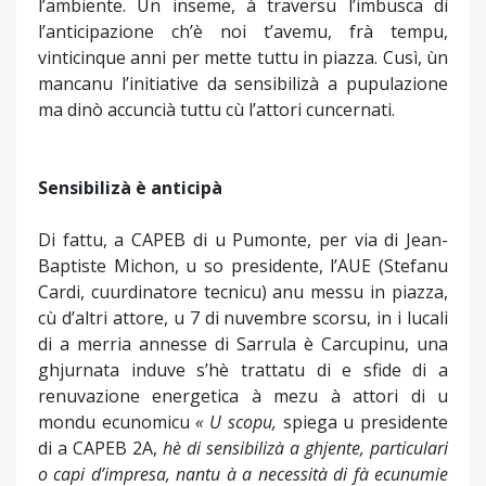
l’ambiente. Un inseme, à traversu l’imbusca di
l’anticipazione ch’è noi t’avemu, frà tempu,
vinticinque anni per mette tuttu in piazza. Cusì, ùn
mancanu l’initiative da sensibilizà a pupulazione
ma dinò accuncià tuttu cù l’attori cuncernati.
Sensibilizà è anticipà
Di fattu, a CAPEB di u Pumonte, per via di Jean-
Baptiste Michon, u so presidente, l’AUE (Stefanu
Cardi, cuurdinatore tecnicu) anu messu in piazza,
cù d’altri attore, u 7 di nuvembre scorsu, in i lucali
di a merria annesse di Sarrula è Carcupinu, una
ghjurnata induve s’hè trattatu di e sfide di a
renuvazione energetica à mezu à attori di u
mondu ecunomicu
« U scopu,
spiega u presidente
di a CAPEB 2A,
hè di sensibilizà a ghjente, particulari
o capi d’impresa, nantu à a necessità di fà ecunumie