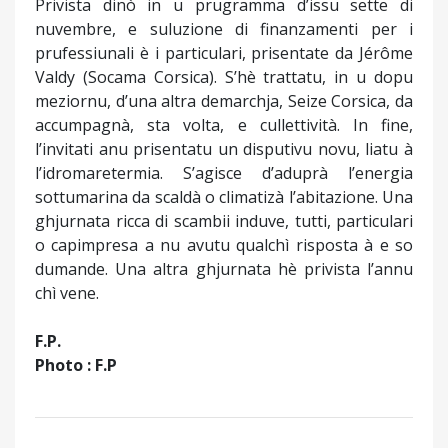
Privista dinò in u prugramma d’issu sette di
nuvembre, e suluzione di finanzamenti per i
prufessiunali è i particulari, prisentate da Jérôme
Valdy (Socama Corsica). S’hè trattatu, in u dopu
meziornu, d’una altra demarchja, Seize Corsica, da
accumpagnà, sta volta, e cullettività. In fine,
l’invitati anu prisentatu un disputivu novu, liatu à
l’idromaretermia. S’agisce d’aduprà l’energia
sottumarina da scaldà o climatizà l’abitazione. Una
ghjurnata ricca di scambii induve, tutti, particulari
o capimpresa a nu avutu qualchì risposta à e so
dumande. Una altra ghjurnata hè privista l’annu
chì vene.
F.P.
Photo : F.P