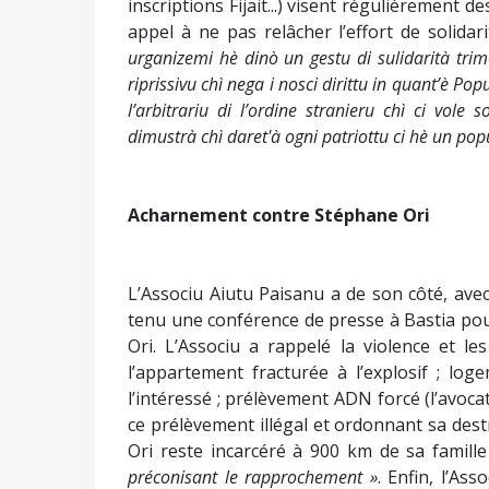
inscriptions Fijait...) visent régulièrement d
appel à ne pas relâcher l’effort de solidar
urganizemi hè dinò un gestu di sulidarità trim
riprissivu chì nega i nosci dirittu in quant’è Pop
l’arbitrariu di l’ordine stranieru chì ci vole
dimustrà chì daret'à ogni patriottu ci hè un pop
Acharnement contre Stéphane Ori
L’Associu Aiutu Paisanu a de son côté, avec
tenu une conférence de presse à Bastia pou
Ori. L’Associu a rappelé la violence et les 
l’appartement fracturée à l’explosif ; lo
l’intéressé ; prélèvement ADN forcé (l’avo
ce prélèvement illégal et ordonnant sa des
Ori reste incarcéré à 900 km de sa famille
préconisant le rapprochement »
. Enfin, l’As