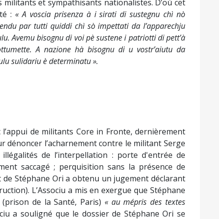
es militants et sympathisants nationalistes. D’où cet
ité :
« A voscia prisenza à i sirati di sustegnu chì nò
endu par tutti quiddi chì sò impettati da l’apparechju
ulu. Avemu bisognu di voi pè sustene i patriotti di pett’à
 sottumette. A nazione hà bisognu di u vostr’aiutu da
ulu sulidariu è determinatu ».
 l’appui de militants Core in Fronte, dernièrement
r dénoncer l’acharnement contre le militant Serge
illégalités de l’interpellation : porte d'entrée de
gement saccagé ; perquisition sans la présence de
cat de Stéphane Ori a obtenu un jugement déclarant
truction). L’Associu a mis en exergue que Stéphane
 (prison de la Santé, Paris)
« au mépris des textes
sociu a souligné que le dossier de Stéphane Ori se