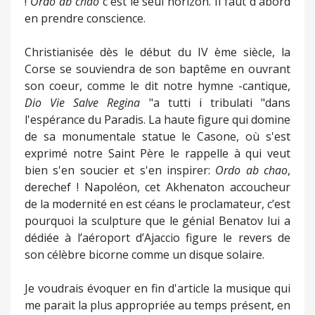
!
Ordo ab chao
c'est le seul horizon. Il faut d'abord
en prendre conscience.
Christianisée dès le début du IV ème siècle, la
Corse se souviendra de son baptême en ouvrant
son coeur, comme le dit notre hymne -cantique,
Dio Vie Salve Regina
"a tutti i tribulati "dans
l'espérance du Paradis. La haute figure qui domine
de sa monumentale statue le Casone, où s'est
exprimé notre Saint Père le rappelle à qui veut
bien s'en soucier et s'en inspirer:
Ordo ab chao
,
derechef ! Napoléon, cet Akhenaton accoucheur
de la modernité en est céans le proclamateur, c’est
pourquoi la sculpture que le génial Benatov lui a
dédiée à l’aéroport d’Ajaccio figure le revers de
son célèbre bicorne comme un disque solaire.
Je voudrais évoquer en fin d'article la musique qui
me parait la plus appropriée au temps présent, en