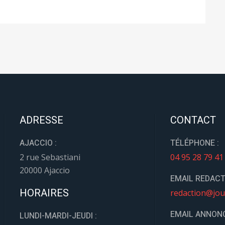
ADRESSE
CONTACT
AJACCIO :
TÉLÉPHONE :
2 rue Sebastiani
04 95 28 79 41
20000 Ajaccio
EMAIL REDACT
HORAIRES
redaction@jou
EMAIL ANNONC
LUNDI-MARDI-JEUDI :