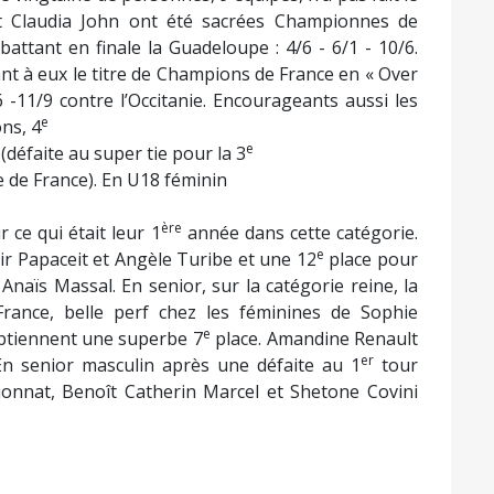
et Claudia John ont été sacrées Championnes de
attant en finale la Guadeloupe : 4/6 - 6/1 - 10/6.
uant à eux le titre de Champions de France en « Over
6 -11/9 contre l’Occitanie. Encourageants aussi les
e
ns, 4
e
éfaite au super tie pour la 3
 de France). En U18 féminin
ère
ce qui était leur 1
année dans cette catégorie.
e
 Papaceit et Angèle Turibe et une 12
place pour
 Anaïs Massal. En senior, sur la catégorie reine, la
rance, belle perf chez les féminines de Sophie
e
obtiennent une superbe 7
place. Amandine Renault
er
En senior masculin après une défaite au 1
tour
pionnat, Benoît Catherin Marcel et Shetone Covini