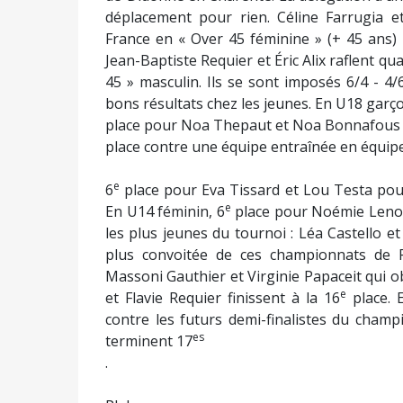
déplacement pour rien. Céline Farrugia 
France en « Over 45 féminine » (+ 45 ans) b
Jean-Baptiste Requier et Éric Alix raflent q
45 » masculin. Ils se sont imposés 6/4 - 4/
bons résultats chez les jeunes. En U18 garço
place pour Noa Thepaut et Noa Bonnafous (d
place contre une équipe entraînée en équipe
e
6
place pour Eva Tissard et Lou Testa pour 
e
En U14 féminin, 6
place pour Noémie Lenoir
les plus jeunes du tournoi : Léa Castello et
plus convoitée de ces championnats de F
Massoni Gauthier et Virginie Papaceit qui 
e
et Flavie Requier finissent à la 16
place. 
contre les futurs demi-finalistes du cham
es
terminent 17
.