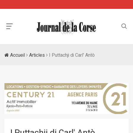
Accueil
Articles
I Puttachji di Carl' Antò
I Puttachji di Carl' Antò