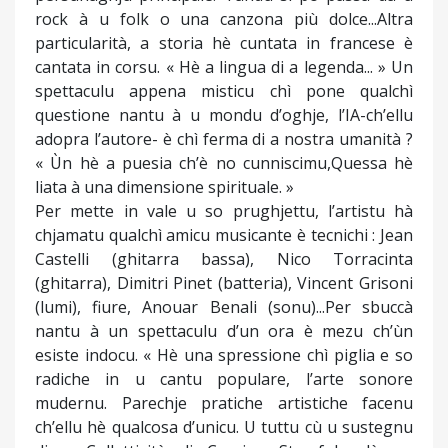
rock à u folk o una canzona più dolce...Altra
particularità, a storia hè cuntata in francese è
cantata in corsu. « Hè a lingua di a legenda... » Un
spettaculu appena misticu chì pone qualchì
questione nantu à u mondu d’oghje, l’IA-ch’ellu
adopra l’autore- è chì ferma di a nostra umanità ?
« Ùn hè a puesia ch’è no cunniscimu,Quessa hè
liata à una dimensione spirituale. »
Per mette in vale u so prughjettu, l’artistu hà
chjamatu qualchì amicu musicante è tecnichi : Jean
Castelli (ghitarra bassa), Nico Torracinta
(ghitarra), Dimitri Pinet (batteria), Vincent Grisoni
(lumi), fiure, Anouar Benali (sonu)...Per sbuccà
nantu à un spettaculu d’un ora è mezu ch’ùn
esiste indocu. « Hè una spressione chì piglia e so
radiche in u cantu populare, l’arte sonore
mudernu. Parechje pratiche artistiche facenu
ch’ellu hè qualcosa d’unicu. U tuttu cù u sustegnu