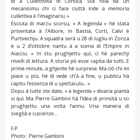
di a Cullettività di Corsica. Sta fola dà un
mecanisimu chì ci face ciuttà inde a memoria
cullettiva è l’imaginariu. »
Esciuta di marzu scorsu, « A legenda » hè stata
prisentata à l’Albore, in Bastia, Corti, Calvi è
Purtivechju. A squadra serà u 28 di lugliu in Zonza
è u 2 d’ottobre nantu à a scena di l’Empire in
Aiacciu. « In stu prughjettu quì, ci hè parechji
nivelli di lettura. A storia pò esse capita da tutti...E
prime minute, a ghjente hè surprese. Ma ciò chì mi
piace u più, hè di vede ch’à a fine, u publicu hà
capitu l’essenza di u spettaculu... »
Dopu à tutte ste date, « a legenda » divaria piantà
si quì. Ma Pierre Gambini hà l’idea di prinsità u so
prughjettu una volta l’annu. Una manera di
sveglià e cuscenze…
F.P.
Photo : Pierre Gambini