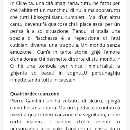
In Cillavita, una cità imaginaria, tuttu hè fattu per
chè l’abitanti ùn manchinu di nulla ma sopratuttu
chè tutti i bisogni sianu cumpletti. Ma, d’un altru
cantu, devenu fà qualcosa chì li piace assai per ùn
pensà à a so situazione. Tandu, si stalla una
spezia di fiacchezza è a repetizione di l’atti
cutidiani diventa una trappula. Un mondu senza
emuzione... Cum’è in tante storie, ghjè l’amore
d’una donna chì permette di sorte di stu mondu. «
Ci hè una tombula per vince l’immurtalità, a
ghjente sò pacati in sognu...U persunaghju
rimette tandu tuttu in causa. »
Quattordeci canzone
Pierre Gambini ùn hà vulsutu, di sicuru, spiegà
cumu finisce a storia. Ma un spettaculu cuntatu à
mezu à quattordeci canzone chì seguitanu, d’une
certa manera, i sintimi ch’ellu risente u
persunaghju principale. Tandu si pò passà da u