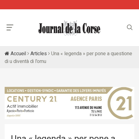
Accueil
Articles
Una « legenda » per pone a questione
di u diventà di l’omu
Una « legenda » per pone a