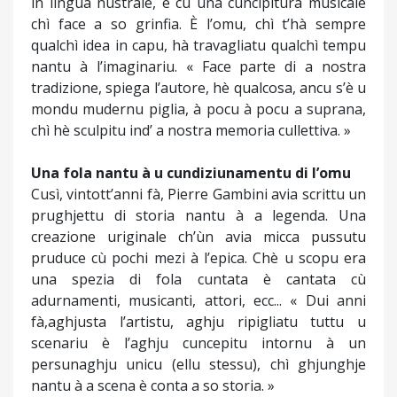
in lingua nustrale, è cù una cuncipitura musicale
chì face a so grinfia. È l’omu, chì t’hà sempre
qualchì idea in capu, hà travagliatu qualchì tempu
nantu à l’imaginariu. « Face parte di a nostra
tradizione, spiega l’autore, hè qualcosa, ancu s’è u
mondu mudernu piglia, à pocu à pocu a suprana,
chì hè sculpitu ind’ a nostra memoria cullettiva. »
Una fola nantu à u cundiziunamentu di l’omu
Cusì, vintott’anni fà, Pierre Gambini avia scrittu un
prughjettu di storia nantu à a legenda. Una
creazione uriginale ch’ùn avia micca pussutu
pruduce cù pochi mezi à l’epica. Chè u scopu era
una spezia di fola cuntata è cantata cù
adurnamenti, musicanti, attori, ecc... « Dui anni
fà,aghjusta l’artistu, aghju ripigliatu tuttu u
scenariu è l’aghju cuncepitu intornu à un
persunaghju unicu (ellu stessu), chì ghjunghje
nantu à a scena è conta a so storia. »